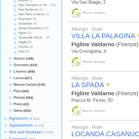
Rufina
(3)
Via San Biagio, 2
San Casciano in Va...
(10)
San Godenzo
(3)
Mostra recapiti
San Piero a Sieve
(3)
Scandicci
(6)
Scarperia
(4)
Sesto Fiorentino
(10)
Alberghi - Hotel
Signa
(6)
VILLA LA PALAGINA
Tavarnelle Val di ...
(5)
Vaglia
(6)
Figline Valdarno
(Firenze)
Vicchio
(2)
Via Grevigiana, 4
Vinci
(6)
Arezzo
(148)
Mostra recapiti
Grosseto
(310)
Livorno
(358)
Alberghi - Hotel
Lucca
(417)
LA SPADA
Massa-Carrara
(130)
Pisa
(184)
Figline Valdarno
(Firenze)
Pistoia
(364)
Piazza M. Ficino, 50 -
Prato
(22)
Siena
(402)
Mostra recapiti
Agriturismi
(5.312)
Appartamenti
(2.470)
Alberghi - Hotel
Bed and breakfast
LOCANDA CASANU
(4.746)
Campeggi