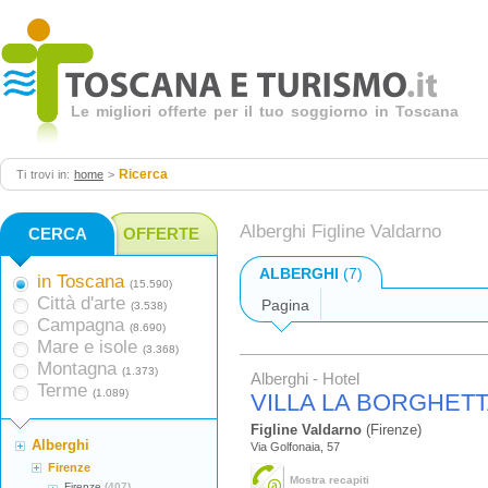
Le migliori offerte per il tuo soggiorno in Toscana
Ricerca
Ti trovi in:
home
>
Alberghi Figline Valdarno
CERCA
OFFERTE
ALBERGHI
(7)
in Toscana
(15.590)
Città d'arte
Pagina
(3.538)
Campagna
(8.690)
Mare e isole
(3.368)
Montagna
(1.373)
Alberghi - Hotel
Terme
(1.089)
VILLA LA BORGHET
Figline Valdarno
(Firenze)
Alberghi
Via Golfonaia, 57
Firenze
Mostra recapiti
Firenze
(407)