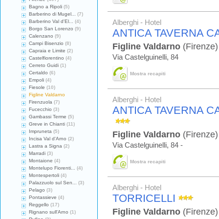
Bagno a Ripoli
(5)
Barberino di Mugel...
(7)
Barberino Val d'El...
(4)
Alberghi - Hotel
Borgo San Lorenzo
(9)
ANTICA TAVERNA 
Calenzano
(9)
Campi Bisenzio
(8)
Figline Valdarno
(Firenze)
Capraia e Limite
(2)
Via Castelguinelli, 84
Castelfiorentino
(4)
Cerreto Guidi
(1)
Certaldo
(6)
Mostra recapiti
Empoli
(4)
Fiesole
(10)
Figline Valdarno
Alberghi - Hotel
Firenzuola
(7)
ANTICA TAVERNA 
Fucecchio
(3)
Gambassi Terme
(5)
Greve in Chianti
(11)
Impruneta
(5)
Figline Valdarno
(Firenze)
Incisa Val d'Arno
(2)
Via Castelguinelli, 84 -
Lastra a Signa
(2)
Marradi
(3)
Montaione
(4)
Mostra recapiti
Montelupo Fiorenti...
(4)
Montespertoli
(4)
Palazzuolo sul Sen...
(3)
Alberghi - Hotel
Pelago
(3)
TORRICELLI
Pontassieve
(4)
Reggello
(17)
Figline Valdarno
(Firenze)
Rignano sull'Arno
(1)