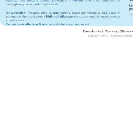
essenza della Toscana. Potrete partecipare a momenti di vera vita contadina ed
assaggiare gustosi prodotti tipici locali.
Le
pr
Gli
alberghi
in Toscana sono la sistemazione ideale per visitare le città d'arte in
Co
perfetto comfort, così come i
B&B
e gli
affittacamere
consentono di sentirsi sempre
un po' a casa.
Cercate tra le
offerte in Toscana
quella fatta a posta per voi!
Dove dormire in Toscana
|
Offerte v
copyright 2009 Toscanaeturismo.