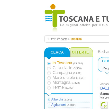
Le migliori offerte per il t
Ricerca
Ti trovi in:
home
>
Bed a
CERCA
OFFERTE
BED
in Toscana
(15.590)
Città d'arte
Pag
(3.538)
Campagna
(8.690)
Mare e isole
(3.368)
Montagna
(1.373)
Affitta
Terme
BALL
(1.089)
Santa
Via Ve
Alberghi
(2.960)
Agriturismi
(5.312)