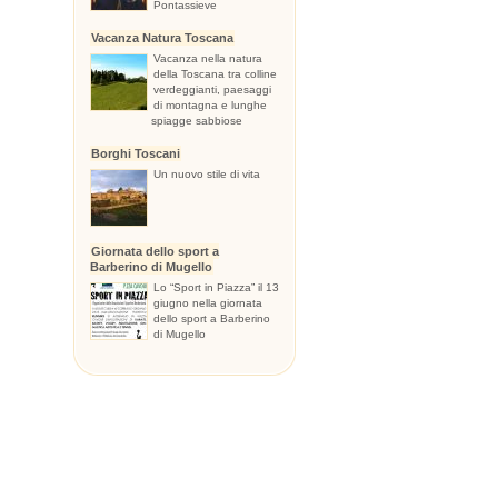
Pontassieve
Vacanza Natura Toscana
Vacanza nella natura
della Toscana tra colline
verdeggianti, paesaggi
di montagna e lunghe
spiagge sabbiose
Borghi Toscani
Un nuovo stile di vita
Giornata dello sport a
Barberino di Mugello
Lo “Sport in Piazza” il 13
giugno nella giornata
dello sport a Barberino
di Mugello