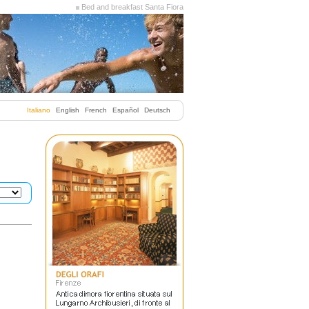
Bed and breakfast Santa Fiora
Italiano
English
French
Español
Deutsch