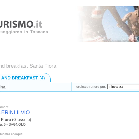
uo soggiorno in Toscana
nd breakfast Santa Fiora
 AND BREAKFAST
(4)
ina
ordina strutture per:
camere
ERINI ILVIO
 Fiora
(Grosseto)
tta, 6 - BAGNOLO
Mostra recapiti