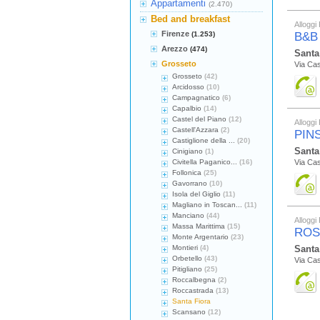
Appartamenti
(2.470)
Bed and breakfast
Alloggi 
Firenze
(1.253)
B&B
Arezzo
(474)
Santa
Grosseto
Via Ca
Grosseto
(42)
Arcidosso
(10)
Campagnatico
(6)
Capalbio
(14)
Castel del Piano
(12)
Alloggi 
Castell'Azzara
(2)
PIN
Castiglione della ...
(20)
Santa
Cinigiano
(1)
Civitella Paganico...
(16)
Via Cas
Follonica
(25)
Gavorrano
(10)
Isola del Giglio
(11)
Magliano in Toscan...
(11)
Manciano
(44)
Alloggi 
Massa Marittima
(15)
ROS
Monte Argentario
(23)
Montieri
(4)
Santa
Orbetello
(43)
Via Cas
Pitigliano
(25)
Roccalbegna
(2)
Roccastrada
(13)
Santa Fiora
Scansano
(12)