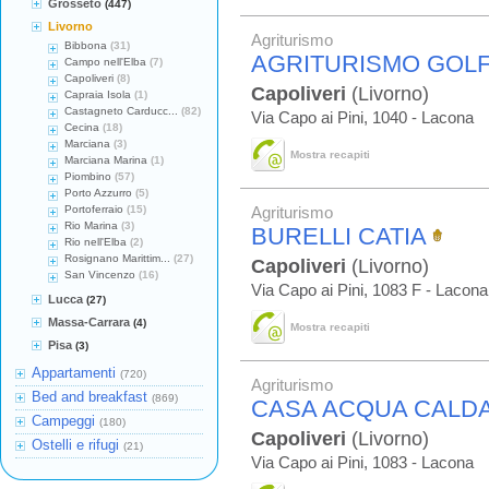
Grosseto
(447)
Livorno
Agriturismo
Bibbona
(31)
AGRITURISMO GOLF
Campo nell'Elba
(7)
Capoliveri
(8)
Capoliveri
(Livorno)
Capraia Isola
(1)
Castagneto Carducc...
(82)
Via Capo ai Pini, 1040 - Lacona
Cecina
(18)
Marciana
(3)
Mostra recapiti
Marciana Marina
(1)
Piombino
(57)
Porto Azzurro
(5)
Portoferraio
(15)
Agriturismo
Rio Marina
(3)
BURELLI CATIA
Rio nell'Elba
(2)
Rosignano Marittim...
(27)
Capoliveri
(Livorno)
San Vincenzo
(16)
Via Capo ai Pini, 1083 F - Lacona
Lucca
(27)
Massa-Carrara
(4)
Mostra recapiti
Pisa
(3)
Appartamenti
(720)
Agriturismo
Bed and breakfast
(869)
CASA ACQUA CALD
Campeggi
(180)
Capoliveri
(Livorno)
Ostelli e rifugi
(21)
Via Capo ai Pini, 1083 - Lacona