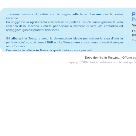
P
Toscanaeturismo è il portale con le migliori
offerte in Toscana
per le vostre
vacanze.
I
Un soggiorno in
agriturismo
è la soluzione perfetta per chi vuole gustare la vera
Vi
essenza della Toscana. Potrete partecipare a momenti di vera vita contadina ed
assaggiare gustosi prodotti tipici locali.
Le
pr
Gli
alberghi
in Toscana sono la sistemazione ideale per visitare le città d'arte in
Co
perfetto comfort, così come i
B&B
e gli
affittacamere
consentono di sentirsi sempre
un po' a casa.
Cercate tra le
offerte in Toscana
quella fatta a posta per voi!
Dove dormire in Toscana
|
Offerte v
copyright 2009 Toscanaeturismo.it - Tecnologia