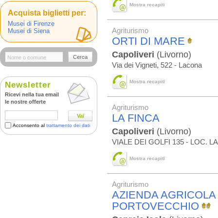
Mostra recapiti
Acquista biglietti per:
Musei di Firenze
Agriturismo
Musei di Siena
ORTI DI MARE
Capoliveri
(Livorno)
Cerca
Via dei Vigneti, 522 - Lacona
Mostra recapiti
Newsletter
Ricevi nella tua email
le nostre offerte
Agriturismo
LA FINCA
Vai
Acconsento al
trattamento dei dati
Capoliveri
(Livorno)
VIALE DEI GOLFI 135 - LOC. 
Mostra recapiti
Agriturismo
AZIENDA AGRICOLA 
PORTOVECCHIO