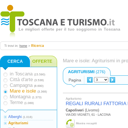
Le migliori offerte per il tuo soggiorno in Toscana
Ricerca
Ti trovi in:
home
>
Mare e isole: Agriturismi in pr
CERCA
OFFERTE
AGRITURISMI
(276)
in Toscana
(15.590)
Città d'arte
Pagina
(3.538)
Campagna
(8.690)
Mare e isole
(3.368)
Montagna
(1.373)
Agriturismo
Terme
REGALI RURALI FATTORIA 
(1.089)
Capoliveri
(Livorno)
VIA DEI VIGNETI, 61 - LACONA
Alberghi
(1.016)
Agriturismi
Mostra recapiti