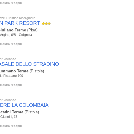
Mostra recapiti
ze Turistico Alberghiere
N PARK RESORT
iuliano Terme
(Pisa)
'Argine, 6/B - Colignola
Mostra recapiti
er Vacanze
CASALE DELLO STRADINO
ummano Terme
(Pistoia)
lo Pisacane 100
Mostra recapiti
er Vacanze
ERE LA COLOMBAIA
catini Terme
(Pistoia)
 Giannini, 17
Mostra recapiti