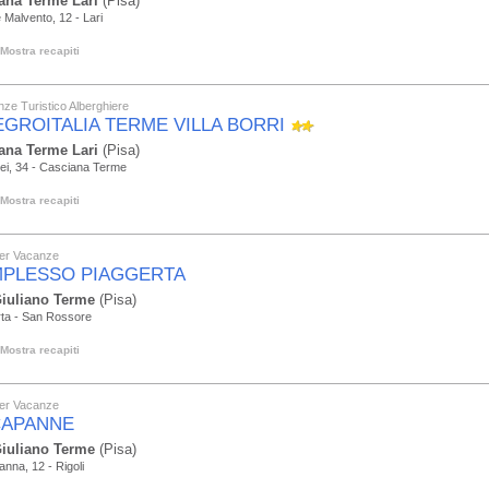
ana Terme Lari
(Pisa)
 Malvento, 12 - Lari
Mostra recapiti
ze Turistico Alberghiere
EGROITALIA TERME VILLA BORRI
ana Terme Lari
(Pisa)
lei, 34 - Casciana Terme
Mostra recapiti
er Vacanze
PLESSO PIAGGERTA
iuliano Terme
(Pisa)
rta - San Rossore
Mostra recapiti
er Vacanze
CAPANNE
iuliano Terme
(Pisa)
nna, 12 - Rigoli