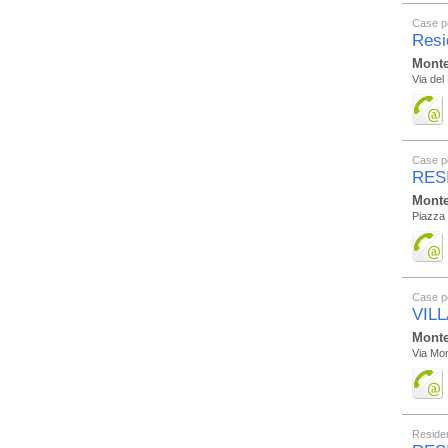
Case p
Resi
Monte
Via del
Case p
RES
Monte
Piazza 
Case p
VILL
Monte
Via Mo
Residen