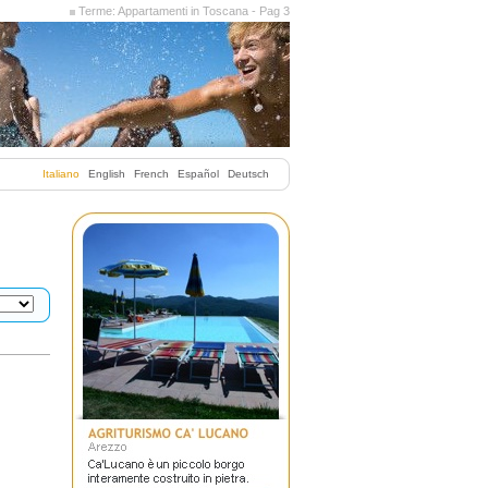
Terme: Appartamenti in Toscana - Pag 3
Italiano
English
French
Español
Deutsch