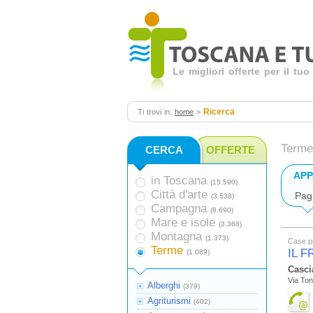
Le migliori offerte per il t
Ricerca
Ti trovi in:
home
>
Terme
CERCA
OFFERTE
APP
in Toscana
(15.590)
Città d'arte
Pag
(3.538)
Campagna
(8.690)
Mare e isole
(3.368)
Montagna
(1.373)
Case p
Terme
IL 
(1.089)
Casci
Via Ton
Alberghi
(379)
Agriturismi
(402)