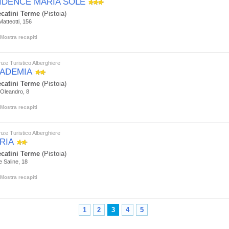
IDENCE MARIA SOLE
catini Terme
(Pistoia)
atteotti, 156
Mostra recapiti
ze Turistico Alberghiere
ADEMIA
catini Terme
(Pistoia)
l'Oleandro, 8
Mostra recapiti
ze Turistico Alberghiere
RIA
catini Terme
(Pistoia)
e Saline, 18
Mostra recapiti
1
2
3
4
5