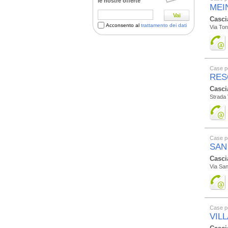
le nostre offerte
MEI
Vai
Casci
Acconsento al
trattamento dei dati
Via Ton
Case p
RES
Casci
Strada 
Case p
SAN
Casci
Via San
Case p
VIL