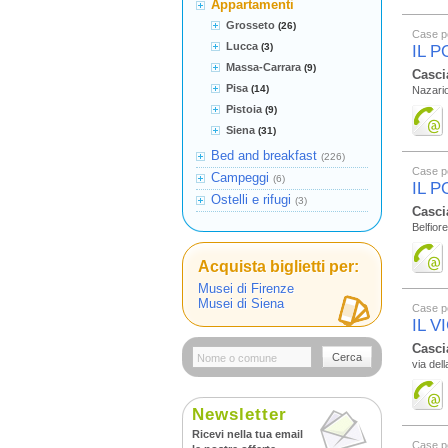
Appartamenti
Grosseto
(26)
Case p
Lucca
(3)
IL 
Massa-Carrara
(9)
Casci
Pisa
(14)
Nazario
Pistoia
(9)
Siena
(31)
Bed and breakfast
(226)
Case p
Campeggi
(6)
IL 
Ostelli e rifugi
(3)
Casci
Belfior
Acquista biglietti per:
Musei di Firenze
Musei di Siena
Case p
IL 
Casci
Cerca
via del
Newsletter
Ricevi nella tua email
Case p