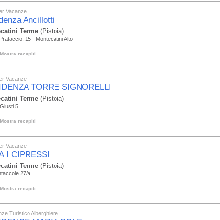
er Vacanze
denza Ancillotti
catini Terme
(Pistoia)
 Prataccio, 15 - Montecatini Alto
Mostra recapiti
er Vacanze
IDENZA TORRE SIGNORELLI
catini Terme
(Pistoia)
Giusti 5
Mostra recapiti
er Vacanze
A I CIPRESSI
catini Terme
(Pistoia)
ntaccole 27/a
Mostra recapiti
ze Turistico Alberghiere