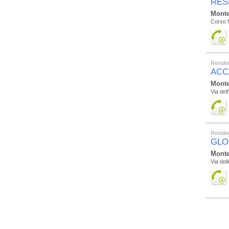
RES
Monte
Corso M
Residen
ACC
Monte
Via del
Residen
GLO
Monte
Via dell