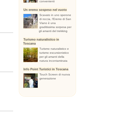
convenienti
Un eremo sospeso nel vuoto
Scavato in uno sperone
di roccia, l'Eremo di San
Viano è una
graditissima sorpesa per
gli amanti del trekking
Turismo naturalistico in
Toscana
Turismo naturalistico e
turismo escursionistico
per gli amanti della
natura incontaminata
Info Point Turistici in Toscana
Touch Screen di nuova
generazione