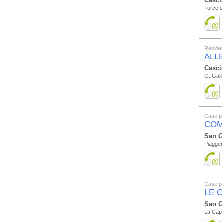
Casci
Torce e
Residen
ALL
Casci
G. Gali
Case p
COM
San G
Piagge
Case p
LE 
San G
La Capa