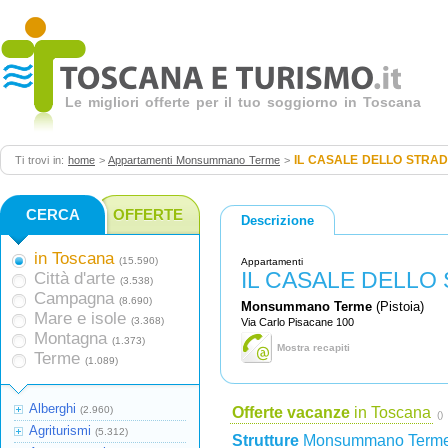
Le migliori offerte per il tuo soggiorno in Toscana
IL CASALE DELLO STRAD
Ti trovi in:
home
>
Appartamenti Monsummano Terme
>
CERCA
OFFERTE
Descrizione
in Toscana
(15.590)
Appartamenti
IL CASALE DELLO
Città d'arte
(3.538)
Campagna
(8.690)
Monsummano Terme
(Pistoia)
Mare e isole
(3.368)
Via Carlo Pisacane 100
Montagna
(1.373)
Mostra recapiti
Terme
(1.089)
Alberghi
(2.960)
Offerte vacanze
in Toscana
()
Agriturismi
(5.312)
Strutture
Monsummano Term