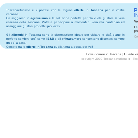
P
Toscanaeturismo è il portale con le migliori
offerte in Toscana
per le vostre
vacanze.
I
Un soggiorno in
agriturismo
è la soluzione perfetta per chi vuole gustare la vera
Vi
essenza della Toscana. Potrete partecipare a momenti di vera vita contadina ed
assaggiare gustosi prodotti tipici locali.
Le
pr
Gli
alberghi
in Toscana sono la sistemazione ideale per visitare le città d'arte in
Co
perfetto comfort, così come i
B&B
e gli
affittacamere
consentono di sentirsi sempre
un po' a casa.
Cercate tra le
offerte in Toscana
quella fatta a posta per voi!
Dove dormire in Toscana
|
Offerte v
copyright 2009 Toscanaeturismo.it - Te