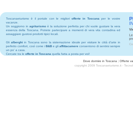
P
Toscanaeturismo è il portale con le migliori
offerte in Toscana
per le vostre
vacanze.
I
Un soggiorno in
agriturismo
è la soluzione perfetta per chi vuole gustare la vera
Vi
essenza della Toscana. Potrete partecipare a momenti di vera vita contadina ed
assaggiare gustosi prodotti tipici locali.
Le
pr
Gli
alberghi
in Toscana sono la sistemazione ideale per visitare le città d'arte in
Co
perfetto comfort, così come i
B&B
e gli
affittacamere
consentono di sentirsi sempre
un po' a casa.
Cercate tra le
offerte in Toscana
quella fatta a posta per voi!
Dove dormire in Toscana
|
Offerte v
copyright 2009 Toscanaeturismo.it - Tecn