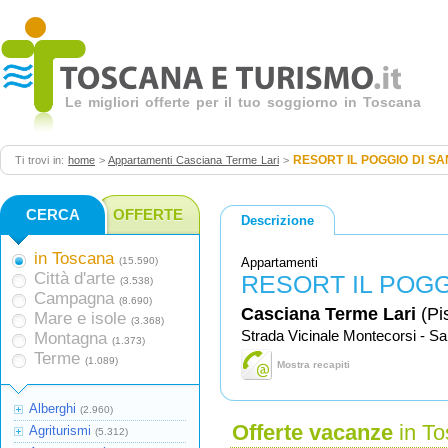
Le migliori offerte per il tuo soggiorno in Toscana
RESORT IL POGGIO DI SA
Ti trovi in:
home
>
Appartamenti Casciana Terme Lari
>
CERCA
OFFERTE
Descrizione
in Toscana
(15.590)
Appartamenti
Città d'arte
RESORT IL POGG
(3.538)
Campagna
(8.690)
Casciana Terme Lari
(Pi
Mare e isole
(3.368)
Strada Vicinale Montecorsi - Sa
Montagna
(1.373)
Terme
(1.089)
Mostra recapiti
Alberghi
(2.960)
Offerte vacanze
in To
Agriturismi
(5.312)