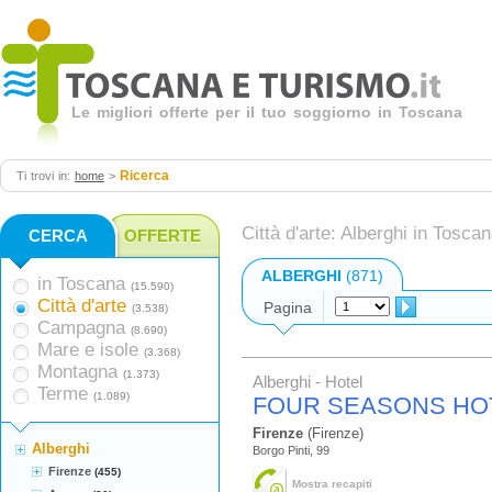
Le migliori offerte per il tuo soggiorno in Toscana
Ricerca
Ti trovi in:
home
>
Città d'arte: Alberghi in Tosca
CERCA
OFFERTE
ALBERGHI
(871)
in Toscana
(15.590)
Città d'arte
Pagina
(3.538)
Campagna
(8.690)
Mare e isole
(3.368)
Montagna
(1.373)
Alberghi - Hotel
Terme
(1.089)
FOUR SEASONS HOT
Firenze
(Firenze)
Alberghi
Borgo Pinti, 99
Firenze
(455)
Mostra recapiti