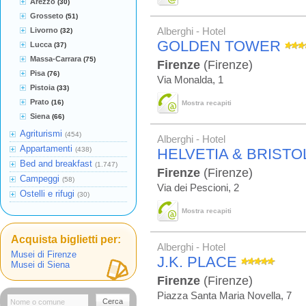
Arezzo
(30)
Grosseto
(51)
Livorno
Alberghi - Hotel
(32)
GOLDEN TOWER
Lucca
(37)
Massa-Carrara
(75)
Firenze
(Firenze)
Pisa
(76)
Via Monalda, 1
Pistoia
(33)
Prato
(16)
Mostra recapiti
Siena
(66)
Agriturismi
(454)
Alberghi - Hotel
Appartamenti
(438)
HELVETIA & BRISTO
Bed and breakfast
(1.747)
Firenze
(Firenze)
Campeggi
(58)
Via dei Pescioni, 2
Ostelli e rifugi
(30)
Mostra recapiti
Acquista biglietti per:
Alberghi - Hotel
Musei di Firenze
J.K. PLACE
Musei di Siena
Firenze
(Firenze)
Piazza Santa Maria Novella, 7
Cerca