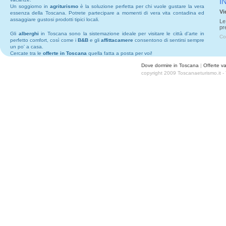
I
Un soggiorno in
agriturismo
è la soluzione perfetta per chi vuole gustare la vera
Vi
essenza della Toscana. Potrete partecipare a momenti di vera vita contadina ed
assaggiare gustosi prodotti tipici locali.
Le
pr
Gli
alberghi
in Toscana sono la sistemazione ideale per visitare le città d'arte in
Co
perfetto comfort, così come i
B&B
e gli
affittacamere
consentono di sentirsi sempre
un po' a casa.
Cercate tra le
offerte in Toscana
quella fatta a posta per voi!
Dove dormire in Toscana
|
Offerte v
copyright 2009 Toscanaeturismo.it 