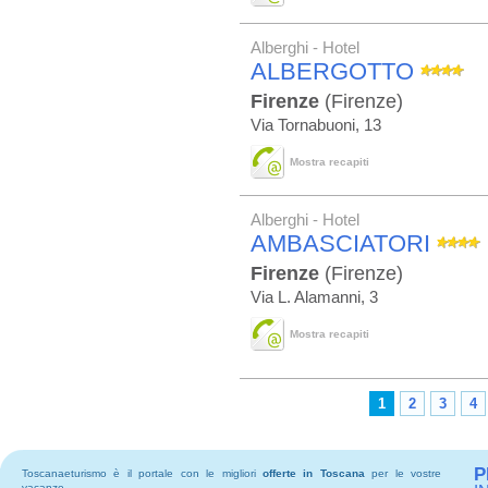
Alberghi - Hotel
ALBERGOTTO
Firenze
(Firenze)
Via Tornabuoni, 13
Mostra recapiti
Alberghi - Hotel
AMBASCIATORI
Firenze
(Firenze)
Via L. Alamanni, 3
Mostra recapiti
1
2
3
4
P
Toscanaeturismo è il portale con le migliori
offerte in Toscana
per le vostre
vacanze.