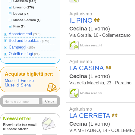
Grosseto
(447)
Livorno
(276)
Agriturismo
Lucca
(27)
IL PINO
Massa-Carrara
(4)
Pisa
(3)
Cecina
(Livorno)
Appartamenti
(720)
Via Gorizia, 16 - Collemezzano
Bed and breakfast
(869)
Mostra recapiti
Campeggi
(180)
Ostelli e rifugi
(21)
Agriturismo
LA CASINA
Acquista biglietti per:
Cecina
(Livorno)
Musei di Firenze
Via della Macchia, 23 - Paratino
Musei di Siena
Mostra recapiti
Cerca
Agriturismo
LA CERRETA
Newsletter
Cecina
(Livorno)
Ricevi nella tua email
le nostre offerte
VIA METAURO, 14 - COLLEM