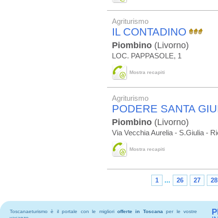
Agriturismo
IL CONTADINO
Piombino
(Livorno)
LOC. PAPPASOLE, 1
Mostra recapiti
Agriturismo
PODERE SANTA GIU
Piombino
(Livorno)
Via Vecchia Aurelia - S.Giulia - Ri
Mostra recapiti
1
...
26
27
28
P
Toscanaeturismo è il portale con le migliori
offerte in Toscana
per le vostre
vacanze.