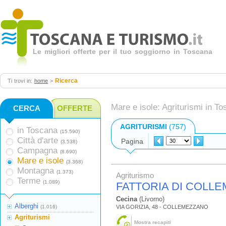
Le migliori offerte per il tuo soggiorno in Toscana
Ricerca
Ti trovi in:
home
>
Mare e isole: Agriturismi in T
CERCA
OFFERTE
AGRITURISMI
(757)
in Toscana
(15.590)
Città d'arte
Pagina
(3.538)
Campagna
(8.690)
Mare e isole
(3.368)
Montagna
(1.373)
Agriturismo
Terme
(1.089)
FATTORIA DI COLL
Cecina
(Livorno)
Alberghi
(1.016)
VIA GORIZIA, 48 - COLLEMEZZANO
Agriturismi
Mostra recapiti