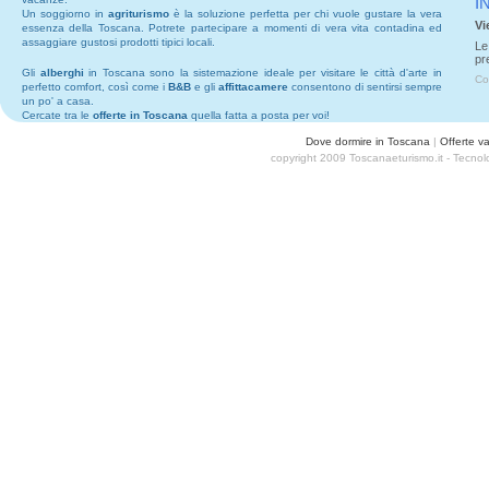
I
Un soggiorno in
agriturismo
è la soluzione perfetta per chi vuole gustare la vera
Vi
essenza della Toscana. Potrete partecipare a momenti di vera vita contadina ed
assaggiare gustosi prodotti tipici locali.
Le
pr
Gli
alberghi
in Toscana sono la sistemazione ideale per visitare le città d'arte in
Co
perfetto comfort, così come i
B&B
e gli
affittacamere
consentono di sentirsi sempre
un po' a casa.
Cercate tra le
offerte in Toscana
quella fatta a posta per voi!
Dove dormire in Toscana
|
Offerte v
copyright 2009 Toscanaeturismo.it - Tecno