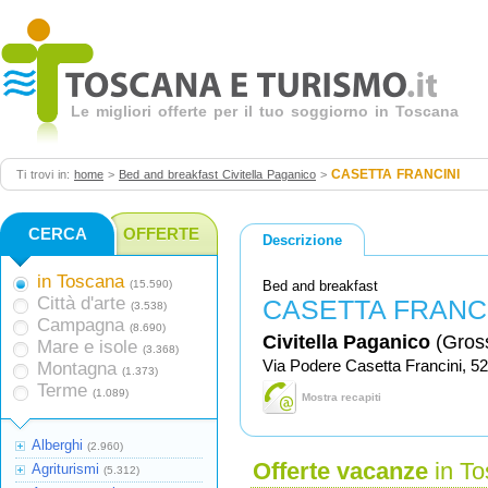
Le migliori offerte per il tuo soggiorno in Toscana
CASETTA FRANCINI
Ti trovi in:
home
>
Bed and breakfast Civitella Paganico
>
CERCA
OFFERTE
Descrizione
in Toscana
(15.590)
Bed and breakfast
Città d'arte
CASETTA FRANC
(3.538)
Campagna
(8.690)
Civitella Paganico
(Gros
Mare e isole
(3.368)
Via Podere Casetta Francini,
Montagna
(1.373)
Terme
(1.089)
Mostra recapiti
Alberghi
(2.960)
Offerte vacanze
in To
Agriturismi
(5.312)