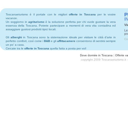
P
Toscanaeturismo è il portale con le migliori
offerte in Toscana
per le vostre
vacanze.
I
Un soggiorno in
agriturismo
è la soluzione perfetta per chi vuole gustare la vera
Vi
essenza della Toscana. Potrete partecipare a momenti di vera vita contadina ed
assaggiare gustosi prodotti tipici locali.
Le
pr
Gli
alberghi
in Toscana sono la sistemazione ideale per visitare le città d'arte in
Co
perfetto comfort, così come i
B&B
e gli
affittacamere
consentono di sentirsi sempre
un po' a casa.
Cercate tra le
offerte in Toscana
quella fatta a posta per voi!
Dove dormire in Toscana
|
Offerte v
copyright 2009 Toscanaeturismo.it 