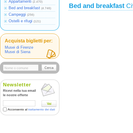
Appartamenti
(2.470)
Bed and breakfast
Ci
Bed and breakfast
(4.746)
Campeggi
(256)
Ostelli e rifugi
(121)
Acquista biglietti per:
Musei di Firenze
Musei di Siena
Cerca
Newsletter
Ricevi nella tua email
le nostre offerte
Vai
Acconsento al
trattamento dei dati