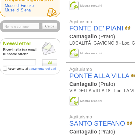
Musei di Firenze
Mostra recapiti
Musei di Siena
Agriturismo
Cerca
FONTE DE' PIANI
Cantagallo
(Prato)
Newsletter
LOCALITÃ GAVIGNO 9 - Loc.
Ricevi nella tua email
Mostra recapiti
le nostre offerte
Vai
Acconsento al
trattamento dei dati
Agriturismo
PONTE ALLA VILLA
Cantagallo
(Prato)
VIA DELLA VILLA 18 - Loc. LA V
Mostra recapiti
Agriturismo
SANTO STEFANO
Cantagallo
(Prato)