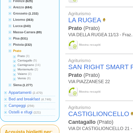
Firenze
(625)
Arezzo
(684)
Agriturismo
Grosseto
(1.232)
LA RUGEA
Livorno
(363)
Lucca
(243)
Prato
(Prato)
Massa-Carrara
(89)
VIA DELLA RUGEA 11/13 - Fr
Pisa
(531)
Pistoia
(232)
Mostra recapiti
Prato
Prato
(3)
Agriturismo
Cantagallo
(5)
Carmignano
(16)
SAN RIGHT SMART 
Montemurlo
(2)
Vaiano
(2)
Prato
(Prato)
Vernio
(8)
VIA PIAZZANESE 22
Siena
(1.277)
Mostra recapiti
Appartamenti
(2.470)
Bed and breakfast
(4.746)
Campeggi
(256)
Agriturismo
Ostelli e rifugi
CASTIGLIONCELLO
(121)
Cantagallo
(Prato)
VIA DI CASTIGLIONCELLO 21 -
Acquista biglietti per: