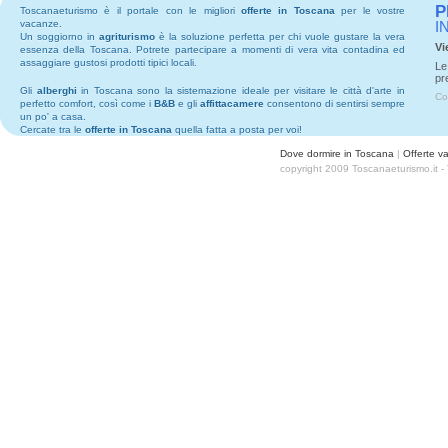
P
Toscanaeturismo è il portale con le migliori
offerte in Toscana
per le vostre
vacanze.
I
Un soggiorno in
agriturismo
è la soluzione perfetta per chi vuole gustare la vera
Vi
essenza della Toscana. Potrete partecipare a momenti di vera vita contadina ed
assaggiare gustosi prodotti tipici locali.
Le
pr
Gli
alberghi
in Toscana sono la sistemazione ideale per visitare le città d'arte in
Co
perfetto comfort, così come i
B&B
e gli
affittacamere
consentono di sentirsi sempre
un po' a casa.
Cercate tra le
offerte in Toscana
quella fatta a posta per voi!
Dove dormire in Toscana
|
Offerte v
copyright 2009 Toscanaeturismo.it 