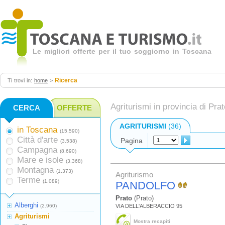
Le migliori offerte per il tuo soggiorno in Toscana
Ricerca
Ti trovi in:
home
>
Agriturismi in provincia di Prat
CERCA
OFFERTE
AGRITURISMI
(36)
in Toscana
(15.590)
Città d'arte
Pagina
(3.538)
Campagna
(8.690)
Mare e isole
(3.368)
Montagna
(1.373)
Agriturismo
Terme
(1.089)
PANDOLFO
Prato
(Prato)
Alberghi
(2.960)
VIA DELL'ALBERACCIO 95
Agriturismi
Mostra recapiti