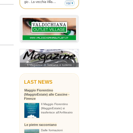
Il Magazine di Toscana e turismo
LAST NEWS
Maggio Fiorentino
(MaggioEstate) alle Cascine -
Firenze
Il Maggio Fiorentino
(MaggioEstate) si
trasferisce all'Anfiteatro
Le pietre raccontano
Dalle formazioni