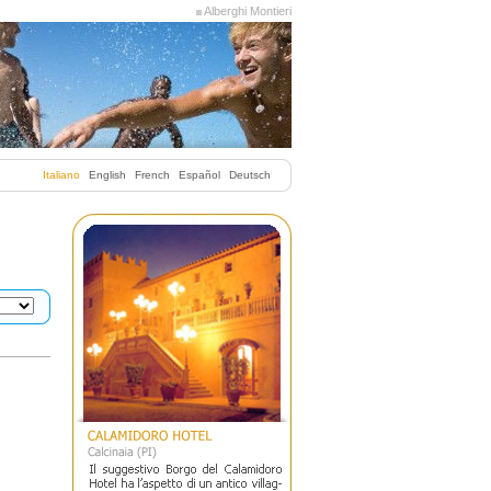
Alberghi Montieri
Italiano
English
French
Español
Deutsch