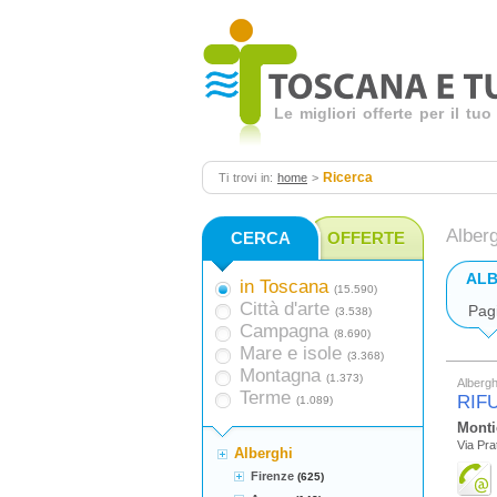
Le migliori offerte per il t
Ricerca
Ti trovi in:
home
>
Alberg
CERCA
OFFERTE
ALB
in Toscana
(15.590)
Città d'arte
Pag
(3.538)
Campagna
(8.690)
Mare e isole
(3.368)
Montagna
(1.373)
Albergh
Terme
RIF
(1.089)
Monti
Via Pra
Alberghi
Firenze
(625)