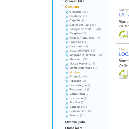
Arezzo
(148)
Grosseto
Albergh
Grosseto
(51)
LA 
Arcidosso
(7)
Capalbio
(8)
Monti
Castel del Piano
(6)
Via Ba
Castiglione della ...
(43)
Cinigiano
(5)
Civitella Paganico...
(4)
Follonica
(24)
Gavorrano
(4)
Albergh
Isola del Giglio
(13)
LOC
Magliano in Toscan...
(4)
Manciano
(31)
Monti
Massa Marittima
(8)
Via Se
Monte Argentario
(20)
Montieri
Orbetello
(40)
Pitigliano
(3)
Roccalbegna
(1)
Roccastrada
(3)
Santa Fiora
(6)
Scansano
(4)
Scarlino
(9)
Seggiano
(4)
Semproniano
(2)
Sorano
(7)
Livorno
(358)
Lucca
(417)