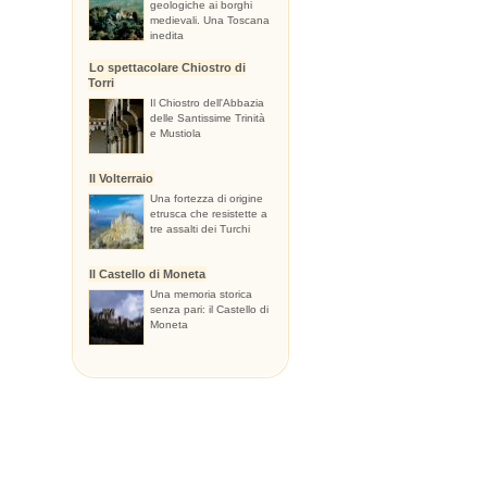
geologiche ai borghi
medievali. Una Toscana
inedita
Lo spettacolare Chiostro di
Torri
Il Chiostro dell'Abbazia
delle Santissime Trinità
e Mustiola
Il Volterraio
Una fortezza di origine
etrusca che resistette a
tre assalti dei Turchi
Il Castello di Moneta
Una memoria storica
senza pari: il Castello di
Moneta