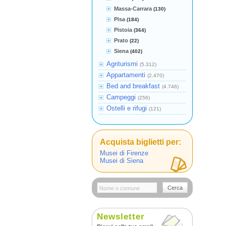
Massa-Carrara
(130)
Pisa
(184)
Pistoia
(364)
Prato
(22)
Siena
(402)
Agriturismi
(5.312)
Appartamenti
(2.470)
Bed and breakfast
(4.746)
Campeggi
(256)
Ostelli e rifugi
(121)
Acquista biglietti per:
Musei di Firenze
Musei di Siena
Cerca
Newsletter