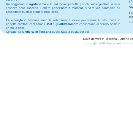
vacanze.
I
Un soggiorno in
agriturismo
è la soluzione perfetta per chi vuole gustare la vera
Vi
essenza della Toscana. Potrete partecipare a momenti di vera vita contadina ed
assaggiare gustosi prodotti tipici locali.
Le
pr
Gli
alberghi
in Toscana sono la sistemazione ideale per visitare le città d'arte in
Co
perfetto comfort, così come i
B&B
e gli
affittacamere
consentono di sentirsi sempre
un po' a casa.
Cercate tra le
offerte in Toscana
quella fatta a posta per voi!
Dove dormire in Toscana
|
Offerte v
copyright 2009 Toscanaeturismo.it