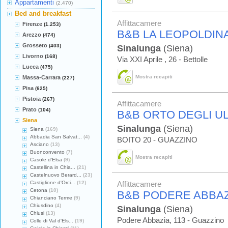
Appartamenti
(2.470)
Bed and breakfast
Affittacamere
Firenze
(1.253)
B&B LA LEOPOLDIN
Arezzo
(474)
Grosseto
(403)
Sinalunga
(Siena)
Livorno
(168)
Via XXI Aprile , 26 - Bettolle
Lucca
(475)
Mostra recapiti
Massa-Carrara
(227)
Pisa
(625)
Pistoia
(267)
Affittacamere
Prato
(104)
B&B ORTO DEGLI UL
Siena
Sinalunga
(Siena)
Siena
(169)
Abbadia San Salvat...
(4)
BOITO 20 - GUAZZINO
Asciano
(13)
Buonconvento
(7)
Mostra recapiti
Casole d'Elsa
(9)
Castellina in Chia...
(21)
Castelnuovo Berard...
(23)
Castiglione d'Orci...
(12)
Affittacamere
Cetona
(10)
B&B PODERE ABBAZ
Chianciano Terme
(9)
Chiusdino
(4)
Sinalunga
(Siena)
Chiusi
(13)
Podere Abbazia, 113 - Guazzino
Colle di Val d'Els...
(19)