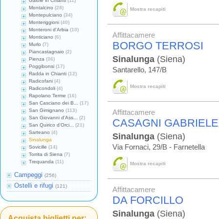
Gaiole in Chianti
(11)
Montalcino
(28)
Mostra recapiti
Montepulciano
(34)
Monteriggioni
(40)
Monteroni d'Arbia
(10)
Affittacamere
Monticiano
(6)
BORGO TERROSI
Murlo
(7)
Piancastagnaio
(2)
Sinalunga
(Siena)
Pienza
(36)
Poggibonsi
(17)
Santarello, 147/B
Radda in Chianti
(12)
Radicofani
(4)
Mostra recapiti
Radicondoli
(4)
Rapolano Terme
(16)
San Casciano dei B...
(17)
San Gimignano
(113)
Affittacamere
San Giovanni d'Ass...
(2)
CASAGNI GABRIELE
San Quirico d'Orci...
(21)
Sarteano
(4)
Sinalunga
(Siena)
Sinalunga
Via Fornaci, 29/B - Farnetella
Sovicille
(14)
Torrita di Siena
(7)
Trequanda
(11)
Mostra recapiti
Campeggi
(256)
Ostelli e rifugi
(121)
Affittacamere
DA FORCILLO
Sinalunga
(Siena)
Acquista biglietti per: