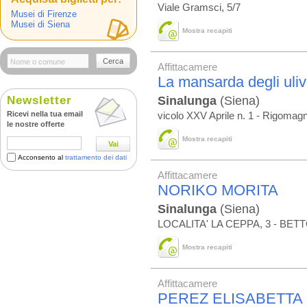
Viale Gramsci, 5/7
Musei di Firenze
Musei di Siena
Mostra recapiti
Cerca
Affittacamere
La mansarda degli uliv
Newsletter
Sinalunga
(Siena)
Ricevi nella tua email
vicolo XXV Aprile n. 1 - Rigo
le nostre offerte
Mostra recapiti
Vai
Acconsento al
trattamento dei dati
Affittacamere
NORIKO MORITA
Sinalunga
(Siena)
LOCALITA' LA CEPPA, 3 - BET
Mostra recapiti
Affittacamere
PEREZ ELISABETTA