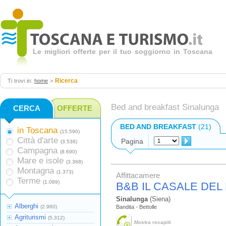
Le migliori offerte per il tuo soggiorno in Toscana
Ricerca
Ti trovi in:
home
>
Bed and breakfast Sinalunga
CERCA
OFFERTE
BED AND BREAKFAST
(21)
in Toscana
(15.590)
Città d'arte
Pagina
(3.538)
Campagna
(8.690)
Mare e isole
(3.368)
Montagna
(1.373)
Affittacamere
Terme
(1.089)
B&B IL CASALE DE
Sinalunga
(Siena)
Alberghi
(2.960)
Bandita - Bettolle
Agriturismi
(5.312)
Mostra recapiti