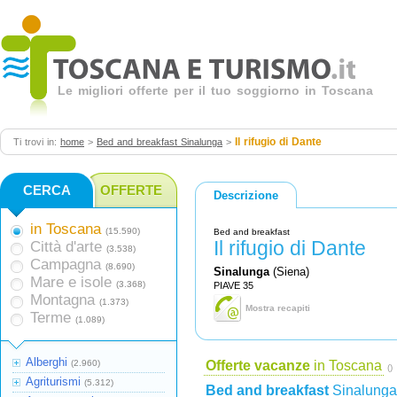
Le migliori offerte per il tuo soggiorno in Toscana
Il rifugio di Dante
Ti trovi in:
home
>
Bed and breakfast Sinalunga
>
CERCA
OFFERTE
Descrizione
in Toscana
(15.590)
Bed and breakfast
Il rifugio di Dante
Città d'arte
(3.538)
Campagna
(8.690)
Sinalunga
(Siena)
Mare e isole
(3.368)
PIAVE 35
Montagna
(1.373)
Mostra recapiti
Terme
(1.089)
Alberghi
(2.960)
Offerte vacanze
in Toscana
()
Agriturismi
(5.312)
Bed and breakfast
Sinalunga