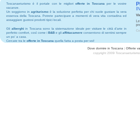
P
Toscanaeturismo è il portale con le migliori
offerte in Toscana
per le vostre
vacanze.
I
Un soggiorno in
agriturismo
è la soluzione perfetta per chi vuole gustare la vera
Vi
essenza della Toscana. Potrete partecipare a momenti di vera vita contadina ed
assaggiare gustosi prodotti tipici locali.
Le
pr
Gli
alberghi
in Toscana sono la sistemazione ideale per visitare le città d'arte in
Co
perfetto comfort, così come i
B&B
e gli
affittacamere
consentono di sentirsi sempre
un po' a casa.
Cercate tra le
offerte in Toscana
quella fatta a posta per voi!
Dove dormire in Toscana
|
Offerte v
copyright 2009 Toscanaeturismo.