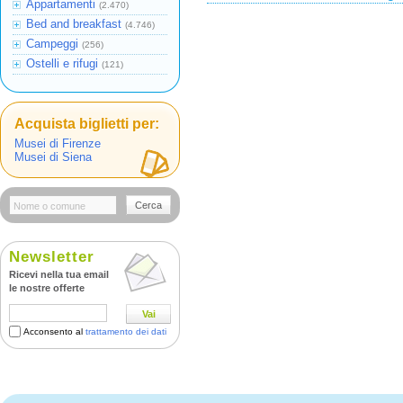
Appartamenti
(2.470)
Bed and breakfast
(4.746)
Campeggi
(256)
Ostelli e rifugi
(121)
Acquista biglietti per:
Musei di Firenze
Musei di Siena
Cerca
Newsletter
Ricevi nella tua email
le nostre offerte
Vai
Acconsento al
trattamento dei dati