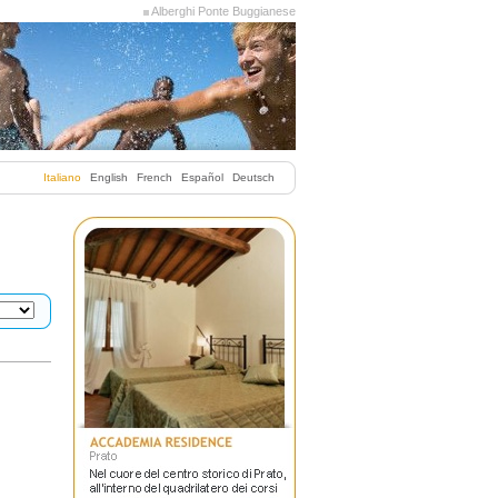
Alberghi Ponte Buggianese
Italiano
English
French
Español
Deutsch