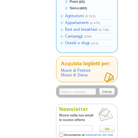
Prato
(22)
Siena
(402)
Agriturismi
(5.312)
Appartamenti
(2.470)
Bed and breakfast
(4.746)
Campeggi
(256)
Ostelli e rifugi
(121)
Acquista biglietti per:
Musei di Firenze
Musei di Siena
Cerca
Newsletter
Ricevi nella tua email
le nostre offerte
Vai
Acconsento al
trattamento dei dati