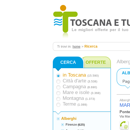
Le migliori offerte per il t
Ricerca
Ti trovi in:
home
>
Alber
CERCA
OFFERTE
ALB
in Toscana
(15.590)
Città d'arte
Pag
(3.538)
Campagna
(8.690)
Mare e isole
(3.368)
Montagna
(1.373)
Albergh
Terme
MAR
(1.089)
Ponte
Via Mam
Alberghi
Firenze
(625)