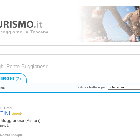
uo soggiorno in Toscana
ghi Ponte Buggianese
ERGHI
(2)
ina
ordina strutture per:
i - Hotel
TINI
 Buggianese
(Pistoia)
eli, 1
Mostra recapiti