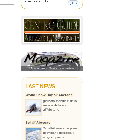
Il Magazine di Toscana e turismo
LAST NEWS
World Snow Day all'Abetone
giornata mondiale della
neve e dello sci
all'Abetone
Sci all'Abetone
Sci all'Abetone: le piste,
gli impianti di risalita, i
rifugi e i prezzi