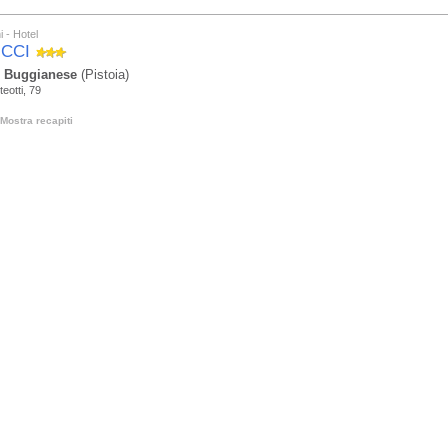
i - Hotel
CCI
 Buggianese
(Pistoia)
teotti, 79
Mostra recapiti