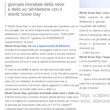
giornata mondiale della neve
e dello sci all'Abetone con il
World Snow Day: cosa c’
World Snow Day
Molte saranno le atti
all’Abetone a gennaio
Ciaspolate alla Selletta
Il “World Snow Day” è una festa annuale per i bambini e per le
loro famiglie che avranno l’opportunità di godersi lo sci
Gara di sci aperta a tutti 
all'Abetone,ci motti di questa esperienza sono: “EXPLORE”
Giochi e animazioni allo s
(esplorare), “ENJOY” (godere) ed “EXPERIENCE
Percorso con gli addetti al
(sperimentare)” la neve .
Sconti e promozioni su
World Snow Day: tra
sci e opportunità all'Abetone
ristoranti, etc.
Si tratta di un’opportunità per festeggiare tutte le cose che la
… e altro ancora…
neve e lo sci possono offrire, di far riunire e trovare insieme
World Snow Day: l’augur
tutte le industrie e gli enti che si occupano di neve e sci per
LA FIS DA PARTE SUA…
promuovere la neve e tutte le attività di divertimento ad essa
legate.
“…hope to see you on Wo
Ci sarà la possibilità di aprirsi ad ogni persona alla quale
to Explore, Enjoy and Exp
piacerebbe “conoscere cos’è la neve” o che l’ha già scoperta
the world.”
e vuole farne un’occasione per divertirsi con lo sci all'Abetone,
“… spera di incontrarti a
tutto ciò con l’obiettivo di introdurre nuove persone a
vede l’ora di esplorare, di
conoscere la neve e di fornire valore aggiunto a coloro che già
di tutto il mondo.”
partecipano al mondo della neve e dello sci.
World Snow Day: giornata mondiale della neve e dello sci
Tags: sciabet
Il World Snow Day è l’unione di tante attività diverse sulla neve
neve, abetone
che si svolgono in contemporanea in tutto il mondo per creare
la giornata più importante sulla neve di TUTTO L’ANNO!”
I seguenti paesi (fra parentesi il numero di stazioni sciistiche