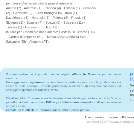
per paese che hanno dato la propria adesione):
Austria (2) - Australia (1) - Canada (4) - Estonia (1) - Finlandia
(2) - Germania (2) - Gran Bretagna (5) - Italia (4) -
Kazakhstan (1) - Norvegia (1) - Polonia (2) - Russia (1) -
Slovenia (1) - Spagna (4) - Svezia (5) - Svizzera (11) -
Turchia (1) - Ukraina (8) - Usa (12)
In Italia per il momento hano aderito: Castello Di Fiemme (TN)
– Cortina d’Ampezzo (BL) – Monte Amiata/Abbadia San
Salvatore (SI) – Abetone (PT)
P
Toscanaeturismo è il portale con le migliori
offerte in Toscana
per le vostre
vacanze.
I
Un soggiorno in
agriturismo
è la soluzione perfetta per chi vuole gustare la vera
Vi
essenza della Toscana. Potrete partecipare a momenti di vera vita contadina ed
assaggiare gustosi prodotti tipici locali.
Le
pr
Gli
alberghi
in Toscana sono la sistemazione ideale per visitare le città d'arte in
Co
perfetto comfort, così come i
B&B
e gli
affittacamere
consentono di sentirsi sempre
un po' a casa.
Cercate tra le
offerte in Toscana
quella fatta a posta per voi!
Dove dormire in Toscana
|
Offerte v
copyright 2009 Toscanaeturismo.it