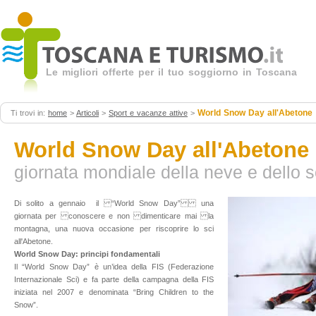
Le migliori offerte per il tuo soggiorno in Toscana
World Snow Day all'Abetone
Ti trovi in:
home
>
Articoli
>
Sport e vacanze attive
>
World Snow Day all'Abetone
giornata mondiale della neve e dello s
Di solito a gennaio il “World Snow Day” una
giornata per conoscere e non dimenticare mai la
montagna, una nuova occasione per riscoprire lo sci
all'Abetone.
World Snow Day: principi fondamentali
Il “World Snow Day” è un’idea della FIS (Federazione
Internazionale Sci) e fa parte della campagna della FIS
iniziata nel 2007 e denominata “Bring Children to the
Snow”.