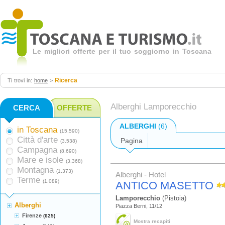
Le migliori offerte per il tuo soggiorno in Toscana
Ricerca
Ti trovi in:
home
>
Alberghi Lamporecchio
CERCA
OFFERTE
ALBERGHI
(6)
in Toscana
(15.590)
Città d'arte
Pagina
(3.538)
Campagna
(8.690)
Mare e isole
(3.368)
Montagna
(1.373)
Alberghi - Hotel
Terme
(1.089)
ANTICO MASETTO
Lamporecchio
(Pistoia)
Alberghi
Piazza Berni, 11/12
Firenze
(625)
Mostra recapiti