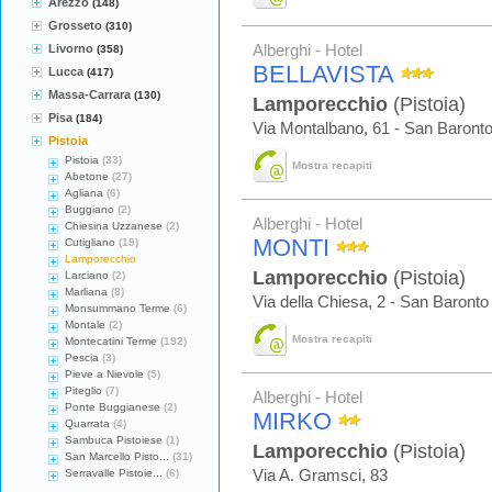
Arezzo
(148)
Grosseto
(310)
Livorno
Alberghi - Hotel
(358)
BELLAVISTA
Lucca
(417)
Massa-Carrara
(130)
Lamporecchio
(Pistoia)
Pisa
(184)
Via Montalbano, 61 - San Baront
Pistoia
Pistoia
(33)
Mostra recapiti
Abetone
(27)
Agliana
(6)
Buggiano
(2)
Alberghi - Hotel
Chiesina Uzzanese
(2)
MONTI
Cutigliano
(19)
Lamporecchio
Lamporecchio
(Pistoia)
Larciano
(2)
Marliana
(8)
Via della Chiesa, 2 - San Baronto
Monsummano Terme
(6)
Montale
(2)
Mostra recapiti
Montecatini Terme
(192)
Pescia
(3)
Pieve a Nievole
(5)
Piteglio
(7)
Alberghi - Hotel
Ponte Buggianese
(2)
MIRKO
Quarrata
(4)
Sambuca Pistoiese
(1)
Lamporecchio
(Pistoia)
San Marcello Pisto...
(31)
Serravalle Pistoie...
(6)
Via A. Gramsci, 83