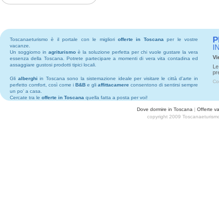
P
Toscanaeturismo è il portale con le migliori
offerte in Toscana
per le vostre
vacanze.
I
Un soggiorno in
agriturismo
è la soluzione perfetta per chi vuole gustare la vera
Vi
essenza della Toscana. Potrete partecipare a momenti di vera vita contadina ed
assaggiare gustosi prodotti tipici locali.
Le
pr
Gli
alberghi
in Toscana sono la sistemazione ideale per visitare le città d'arte in
Co
perfetto comfort, così come i
B&B
e gli
affittacamere
consentono di sentirsi sempre
un po' a casa.
Cercate tra le
offerte in Toscana
quella fatta a posta per voi!
Dove dormire in Toscana
|
Offerte v
copyright 2009 Toscanaeturismo