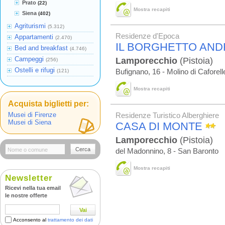
Prato
(22)
Mostra recapiti
Siena
(402)
Agriturismi
(5.312)
Residenze d'Epoca
Appartamenti
(2.470)
IL BORGHETTO AND
Bed and breakfast
(4.746)
Campeggi
Lamporecchio
(Pistoia)
(256)
Ostelli e rifugi
(121)
Bufignano, 16 - Molino di Caforell
Mostra recapiti
Acquista biglietti per:
Musei di Firenze
Residenze Turistico Alberghiere
Musei di Siena
CASA DI MONTE
Lamporecchio
(Pistoia)
Cerca
del Madonnino, 8 - San Baronto
Mostra recapiti
Newsletter
Ricevi nella tua email
le nostre offerte
Vai
Acconsento al
trattamento dei dati