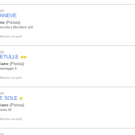
ggi
ANEVE
one
(Pistoia)
Secchia e Bicchiere 102
Mostra recapiti
ggi
BETULLE
liano
(Pistoia)
ntamaggio 6
Mostra recapiti
ggi
E SOLE
liano
(Pistoia)
oreta 30
Mostra recapiti
ggi