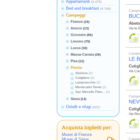
Appartamenti
(2.470)
Bed and breakfast
(4.746)
Campe
Campeggi
BUC
Firenze
(19)
Abet
Arezzo
Via la 
(13)
Grosseto
(56)
Livorno
(79)
Lucca
(18)
Campe
Massa-Carrara
(39)
LE 
Pisa
(12)
Cutig
Pistoia
Via Ca
Abetone
(2)
Cutigliano
(2)
Lamporecchio
(1)
Montecatini Terme
(1)
San Marcello Pisto...
(1)
Campe
Siena
(13)
NEV
Ostelli e rifugi
(121)
Cutig
Via Riv
Acquista biglietti per:
Musei di Firenze
Musei di Siena
Campe