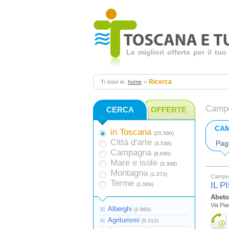
Le migliori offerte per il t
Ricerca
Ti trovi in:
home
>
Campeg
CERCA
OFFERTE
CA
in Toscana
(15.590)
Città d'arte
Pag
(3.538)
Campagna
(8.690)
Mare e isole
(3.368)
Montagna
(1.373)
Campe
Terme
IL 
(1.089)
Abet
Via Pia
Alberghi
(2.960)
Agriturismi
(5.312)