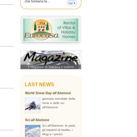
Il Magazine di Toscana e turismo
LAST NEWS
World Snow Day all'Abetone
giornata mondiale della
neve e dello sci
all'Abetone
Sci all'Abetone
Sci all'Abetone: le piste,
gli impianti di risalita, i
rifugi e i prezzi