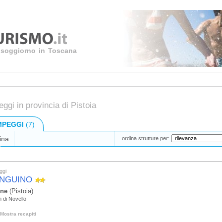
uo soggiorno in Toscana
gi in provincia di Pistoia
MPEGGI
(7)
ina
ordina strutture per:
ggi
PINGUINO
one
(Pistoia)
n di Novello
Mostra recapiti