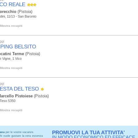
CO REALE
orecchio
(Pistoia)
dini, 11/13 - San Baronto
Mostra recapiti
ggi
PING BELSITO
catini Terme
(Pistoia)
le Vigne, 1 Vico
Mostra recapiti
ggi
ESTA DEL TESO
arcello Pistoiese
(Pistoia)
 Teso 5350
Mostra recapiti
PROMUOVI LA TUA ATTIVITA'
cana
per le vostre vacanze.
chi vuole gustare la vera essenza
IN MODO ECONOMICO ED EFFICACE