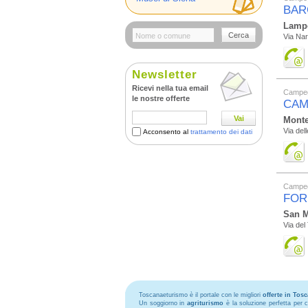
BAR
Lamp
Cerca
Via Nar
Newsletter
Ricevi nella tua email
Campe
le nostre offerte
CAM
Vai
Monte
Via del
Acconsento al
trattamento dei dati
Campe
FOR
San M
Via del
Toscanaeturismo è il portale con le migliori
offerte in Tos
Un soggiorno in
agriturismo
è la soluzione perfetta per 