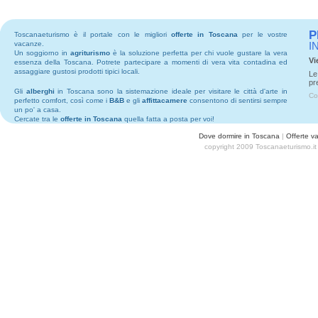
P
Toscanaeturismo è il portale con le migliori
offerte in Toscana
per le vostre
vacanze.
I
Un soggiorno in
agriturismo
è la soluzione perfetta per chi vuole gustare la vera
Vi
essenza della Toscana. Potrete partecipare a momenti di vera vita contadina ed
assaggiare gustosi prodotti tipici locali.
Le
pr
Gli
alberghi
in Toscana sono la sistemazione ideale per visitare le città d'arte in
Co
perfetto comfort, così come i
B&B
e gli
affittacamere
consentono di sentirsi sempre
un po' a casa.
Cercate tra le
offerte in Toscana
quella fatta a posta per voi!
Dove dormire in Toscana
|
Offerte v
copyright 2009 Toscanaeturismo.it