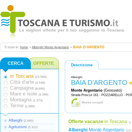
Le migliori offerte per il tuo soggiorno in Toscana
BAIA D'ARGENTO
Ti trovi in:
home
>
Alberghi Monte Argentario
>
CERCA
OFFERTE
Descrizione
in Toscana
(15.590)
Alberghi
BAIA D'ARGENTO
Città d'arte
(3.538)
Campagna
(8.690)
Monte Argentario
(Grosseto)
Mare e isole
(3.368)
Strada Prov.Le 161 - POZZARELLO - P
Montagna
(1.373)
Mostra recapiti
Terme
(1.089)
Alberghi
(2.960)
Offerte vacanze
in Toscana
()
Agriturismi
(5.312)
Alberghi
Monte Argentario
(20)