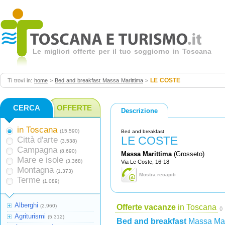
Le migliori offerte per il tuo soggiorno in Toscana
LE COSTE
Ti trovi in:
home
>
Bed and breakfast Massa Marittima
>
CERCA
OFFERTE
Descrizione
in Toscana
(15.590)
Bed and breakfast
LE COSTE
Città d'arte
(3.538)
Campagna
(8.690)
Massa Marittima
(Grosseto)
Mare e isole
(3.368)
Via Le Coste, 16-18
Montagna
(1.373)
Mostra recapiti
Terme
(1.089)
Alberghi
(2.960)
Offerte vacanze
in Toscana
()
Agriturismi
(5.312)
Bed and breakfast
Massa Mar