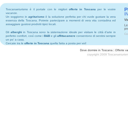
P
Toscanaeturismo è il portale con le migliori
offerte in Toscana
per le vostre
vacanze.
I
Un soggiorno in
agriturismo
è la soluzione perfetta per chi vuole gustare la vera
Vi
essenza della Toscana. Potrete partecipare a momenti di vera vita contadina ed
assaggiare gustosi prodotti tipici locali.
Le
pr
Gli
alberghi
in Toscana sono la sistemazione ideale per visitare le città d'arte in
Co
perfetto comfort, così come i
B&B
e gli
affittacamere
consentono di sentirsi sempre
un po' a casa.
Cercate tra le
offerte in Toscana
quella fatta a posta per voi!
Dove dormire in Toscana
|
Offerte v
copyright 2009 Toscanaeturism