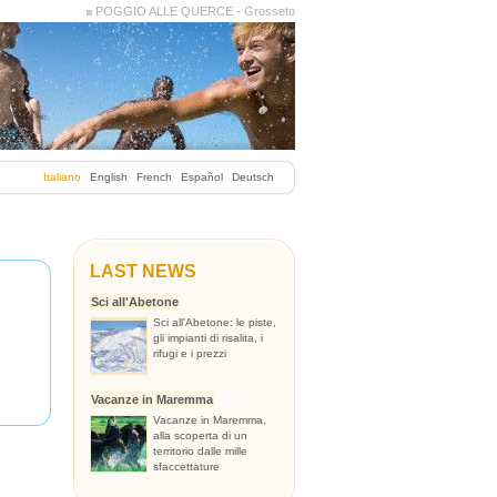
POGGIO ALLE QUERCE - Grosseto
Italiano
English
French
Español
Deutsch
LAST NEWS
Sci all'Abetone
Sci all'Abetone: le piste,
gli impianti di risalita, i
rifugi e i prezzi
Vacanze in Maremma
Vacanze in Maremma,
alla scoperta di un
territorio dalle mille
sfaccettature