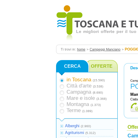
Le migliori offerte per il t
POGGI
Ti trovi in:
home
>
Campeggi Manciano
>
CERCA
OFFERTE
Des
in Toscana
(15.590)
Camp
P
Città d'arte
(3.538)
Campagna
(8.690)
Man
Mare e isole
(3.368)
Ciab
Montagna
(1.373)
Terme
(1.089)
Alberghi
(2.960)
Offe
Agriturismi
(5.312)
Cam