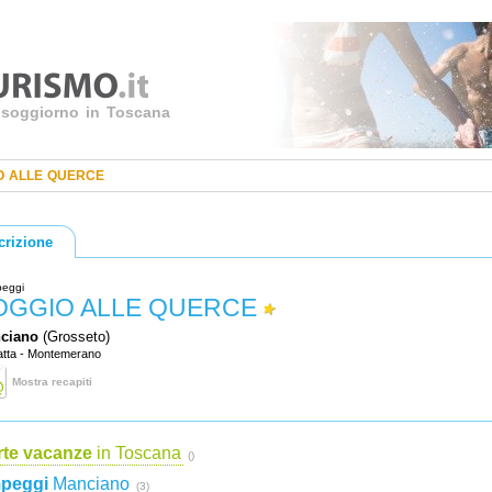
uo soggiorno in Toscana
O ALLE QUERCE
crizione
eggi
OGGIO ALLE QUERCE
ciano
(Grosseto)
atta - Montemerano
Mostra recapiti
rte vacanze
in Toscana
()
peggi
Manciano
(3)