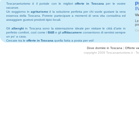
P
Toscanaeturismo è il portale con le migliori
offerte in Toscana
per le vostre
vacanze.
I
Un soggiorno in
agriturismo
è la soluzione perfetta per chi vuole gustare la vera
Vi
essenza della Toscana. Potrete partecipare a momenti di vera vita contadina ed
assaggiare gustosi prodotti tipici locali.
Le
pr
Gli
alberghi
in Toscana sono la sistemazione ideale per visitare le città d'arte in
Co
perfetto comfort, così come i
B&B
e gli
affittacamere
consentono di sentirsi sempre
un po' a casa.
Cercate tra le
offerte in Toscana
quella fatta a posta per voi!
Dove dormire in Toscana
|
Offerte v
copyright 2009 Toscanaeturismo.it - 