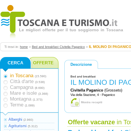
Le migliori offerte per il tuo soggiorno in Toscana
IL MOLINO DI PAGANIC
Ti trovi in:
home
>
Bed and breakfast Civitella Paganico
>
CERCA
OFFERTE
Descrizione
in Toscana
(15.590)
Bed and breakfast
IL MOLINO DI P
Città d'arte
(3.538)
Campagna
(8.690)
Civitella Paganico
(Grosseto)
Mare e isole
(3.368)
Via della Stazione, 4 - Paganico
Montagna
(1.373)
Mostra recapiti
Terme
(1.089)
Alberghi
(2.960)
Offerte vacanze
in To
Agriturismi
(5.312)