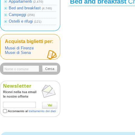
Bed and breakfast
Ci
Appartamenti
(2.470)
Bed and breakfast
(4.746)
Campeggi
(256)
Ostelli e rifugi
(121)
Acquista biglietti per:
Musei di Firenze
Musei di Siena
Cerca
Newsletter
Ricevi nella tua email
le nostre offerte
Vai
Acconsento al
trattamento dei dati