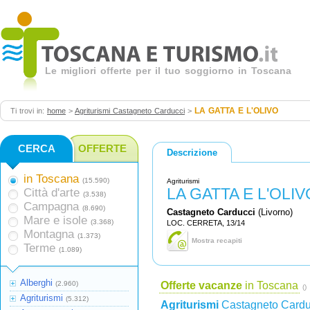
Le migliori offerte per il tuo soggiorno in Toscana
LA GATTA E L'OLIVO
Ti trovi in:
home
>
Agriturismi Castagneto Carducci
>
CERCA
OFFERTE
Descrizione
in Toscana
(15.590)
Agriturismi
LA GATTA E L'OLIV
Città d'arte
(3.538)
Campagna
(8.690)
Castagneto Carducci
(Livorno)
Mare e isole
(3.368)
LOC. CERRETA, 13/14
Montagna
(1.373)
Mostra recapiti
Terme
(1.089)
Alberghi
(2.960)
Offerte vacanze
in Toscana
()
Agriturismi
(5.312)
Agriturismi
Castagneto Cardu