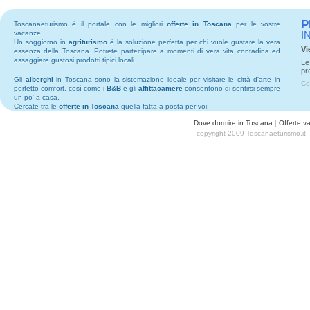
P
Toscanaeturismo è il portale con le migliori
offerte in Toscana
per le vostre
vacanze.
I
Un soggiorno in
agriturismo
è la soluzione perfetta per chi vuole gustare la vera
Vi
essenza della Toscana. Potrete partecipare a momenti di vera vita contadina ed
assaggiare gustosi prodotti tipici locali.
Le
pr
Gli
alberghi
in Toscana sono la sistemazione ideale per visitare le città d'arte in
Co
perfetto comfort, così come i
B&B
e gli
affittacamere
consentono di sentirsi sempre
un po' a casa.
Cercate tra le
offerte in Toscana
quella fatta a posta per voi!
Dove dormire in Toscana
|
Offerte v
copyright 2009 Toscanaeturismo.it 