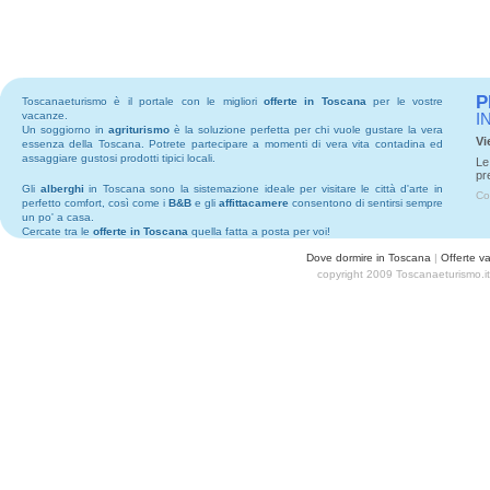
P
Toscanaeturismo è il portale con le migliori
offerte in Toscana
per le vostre
vacanze.
I
Un soggiorno in
agriturismo
è la soluzione perfetta per chi vuole gustare la vera
Vi
essenza della Toscana. Potrete partecipare a momenti di vera vita contadina ed
assaggiare gustosi prodotti tipici locali.
Le
pr
Gli
alberghi
in Toscana sono la sistemazione ideale per visitare le città d'arte in
Co
perfetto comfort, così come i
B&B
e gli
affittacamere
consentono di sentirsi sempre
un po' a casa.
Cercate tra le
offerte in Toscana
quella fatta a posta per voi!
Dove dormire in Toscana
|
Offerte v
copyright 2009 Toscanaeturismo.i