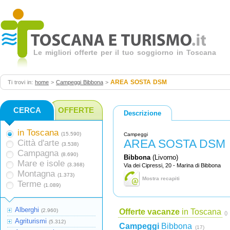
Le migliori offerte per il tuo soggiorno in Toscana
AREA SOSTA DSM
Ti trovi in:
home
>
Campeggi Bibbona
>
CERCA
OFFERTE
Descrizione
in Toscana
(15.590)
Campeggi
AREA SOSTA DSM
Città d'arte
(3.538)
Campagna
(8.690)
Bibbona
(Livorno)
Mare e isole
(3.368)
Via dei Cipressi, 20 - Marina di Bibbona
Montagna
(1.373)
Mostra recapiti
Terme
(1.089)
Alberghi
(2.960)
Offerte vacanze
in Toscana
()
Agriturismi
(5.312)
Campeggi
Bibbona
(17)