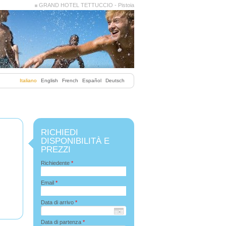
GRAND HOTEL TETTUCCIO - Pistoia
Italiano
English
French
Español
Deutsch
RICHIEDI
DISPONIBILITÀ E
PREZZI
Richiedente
*
Email
*
Data di arrivo
*
Data di partenza
*