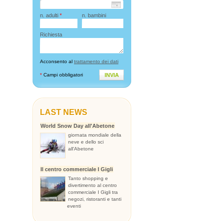
n. adulti
*
n. bambini
Richiesta
Acconsento al
trattamento dei dati
*
Campi obbligatori
INVIA
LAST NEWS
World Snow Day all'Abetone
giornata mondiale della
neve e dello sci
all'Abetone
Il centro commerciale I Gigli
Tanto shopping e
divertimento al centro
commerciale I Gigli tra
negozi, ristoranti e tanti
eventi