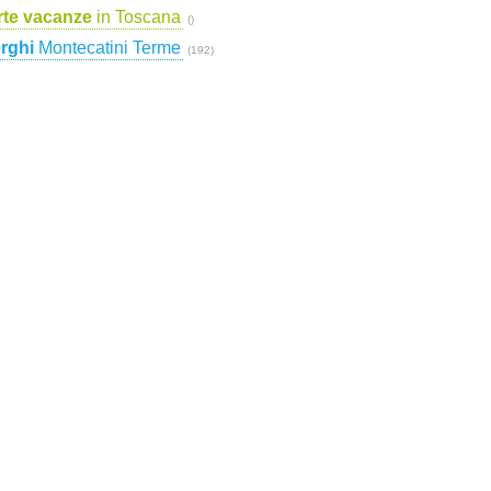
rte vacanze
in Toscana
()
rghi
Montecatini Terme
(192)