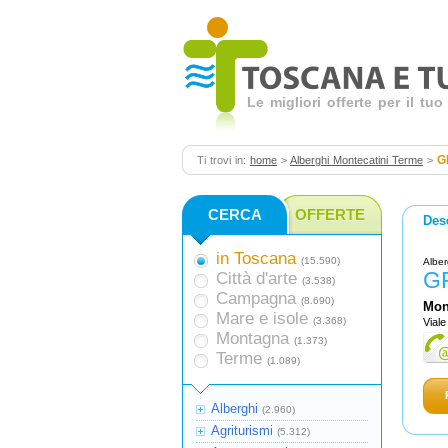
Le migliori offerte per il t
G
Ti trovi in:
home
>
Alberghi Montecatini Terme
>
CERCA
OFFERTE
Des
in Toscana
(15.590)
Alber
G
Città d'arte
(3.538)
Campagna
(8.690)
Mon
Mare e isole
(3.368)
Viale
Montagna
(1.373)
Terme
(1.089)
Alberghi
(2.960)
Agriturismi
(5.312)