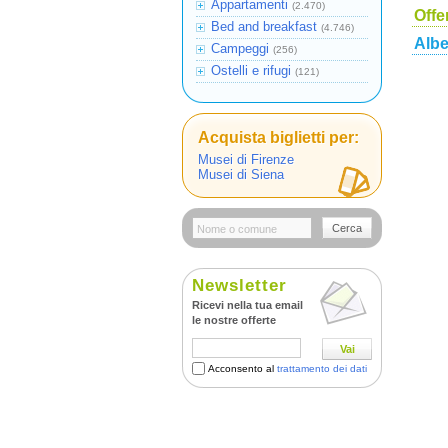
Appartamenti
(2.470)
Offe
Bed and breakfast
(4.746)
Albe
Campeggi
(256)
Ostelli e rifugi
(121)
Acquista biglietti per:
Musei di Firenze
Musei di Siena
Cerca
Newsletter
Ricevi nella tua email
le nostre offerte
Vai
Acconsento al
trattamento dei dati