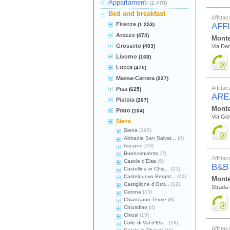
Appartamenti
(2.470)
Bed and breakfast
Affitta
Firenze
(1.253)
AFF
Arezzo
(474)
Monte
Grosseto
(403)
Via Dant
Livorno
(168)
Lucca
(475)
Massa-Carrara
(227)
Affitta
Pisa
(625)
ARE
Pistoia
(267)
Monte
Prato
(104)
Via Gio
Siena
Siena
(169)
Abbadia San Salvat...
(4)
Asciano
(13)
Buonconvento
(7)
Affitta
Casole d'Elsa
(9)
B&B
Castellina in Chia...
(21)
Castelnuovo Berard...
(23)
Monte
Castiglione d'Orci...
(12)
Strada d
Cetona
(10)
Chianciano Terme
(9)
Chiusdino
(4)
Chiusi
(13)
Colle di Val d'Els...
(19)
Affitta