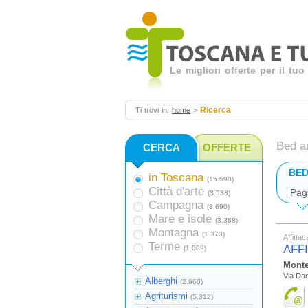
Le migliori offerte per il t
Ricerca
Ti trovi in:
home
>
Bed a
CERCA
OFFERTE
BED
in Toscana
(15.590)
Città d'arte
Pag
(3.538)
Campagna
(8.690)
Mare e isole
(3.368)
Montagna
(1.373)
Affitta
Terme
AFF
(1.089)
Monte
Via Dant
Alberghi
(2.960)
Agriturismi
(5.312)