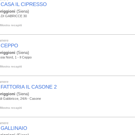
 CASA IL CIPRESSO
riggioni
(Siena)
 DI GABRICCE 30
Mostra recapiti
camere
 CEPPO
riggioni
(Siena)
sia Nord, 1 - Il Ceppo
Mostra recapiti
camere
 FATTORIA IL CASONE 2
riggioni
(Siena)
di Gabbricce, 24/A - Casone
Mostra recapiti
camere
 GALLINAIO