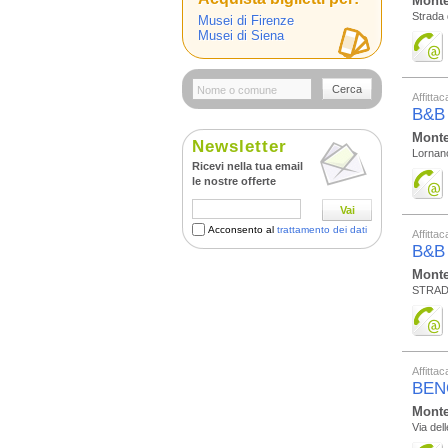
Monte
Strada d
Musei di Firenze
Musei di Siena
Cerca
Affitta
B&B
Monte
Newsletter
Lornan
Ricevi nella tua email
le nostre offerte
Vai
Acconsento al
trattamento dei dati
Affitta
B&B
Monte
STRADA
Affitta
BEN
Monte
Via del