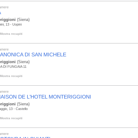
camere
A
riggioni
(Siena)
ini, 13 - Uopini
Mostra recapiti
camere
CANONICA DI SAN MICHELE
riggioni
(Siena)
A DI FUNGAIA 11
Mostra recapiti
camere
MAISON DE L'HOTEL MONTERIGGIONI
riggioni
(Siena)
aggio, 13 - Castello
Mostra recapiti
camere