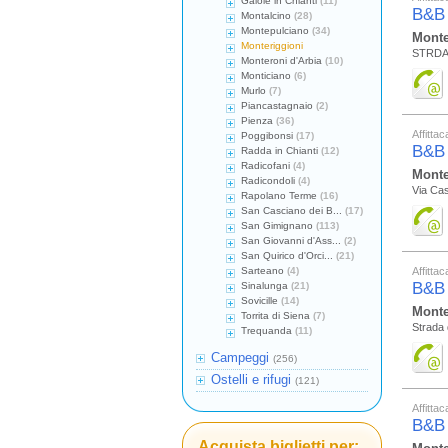
Gaiole in Chianti
(11)
B&B
Montalcino
(28)
Montepulciano
(34)
Monte
Monteriggioni
STRDA
Monteroni d'Arbia
(10)
Monticiano
(6)
Murlo
(7)
Piancastagnaio
(2)
Pienza
(36)
Affitta
Poggibonsi
(17)
B&B
Radda in Chianti
(12)
Radicofani
(4)
Monte
Radicondoli
(4)
Via Cas
Rapolano Terme
(16)
San Casciano dei B...
(17)
San Gimignano
(113)
San Giovanni d'Ass...
(2)
San Quirico d'Orci...
(21)
Sarteano
(4)
Affitta
B&B
Sinalunga
(21)
Sovicille
(14)
Monte
Torrita di Siena
(7)
Strada 
Trequanda
(11)
Campeggi
(256)
Ostelli e rifugi
(121)
Affitta
B&B
Acquista biglietti per: