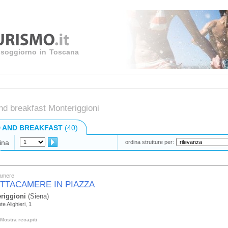
uo soggiorno in Toscana
nd breakfast Monteriggioni
 AND BREAKFAST
(40)
ina
ordina strutture per:
camere
ITTACAMERE IN PIAZZA
riggioni
(Siena)
e Alighieri, 1
Mostra recapiti