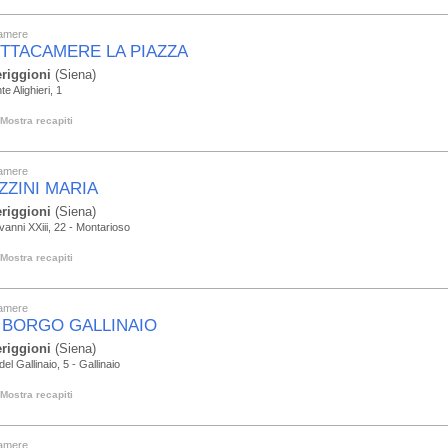
camere
ITTACAMERE LA PIAZZA
riggioni
(Siena)
e Alighieri, 1
Mostra recapiti
camere
ZZINI MARIA
riggioni
(Siena)
vanni XXiii, 22 - Montarioso
Mostra recapiti
camere
 BORGO GALLINAIO
riggioni
(Siena)
el Gallinaio, 5 - Gallinaio
Mostra recapiti
camere