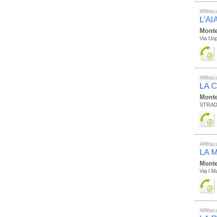
Affitta
L'AI
Monte
Via Uop
Affitta
LA 
Monte
STRAD
Affitta
LA 
Monte
Via I M
Affitta