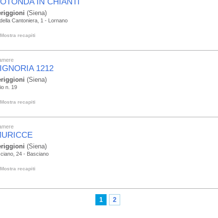
ROTONDA IN CHIANTI
riggioni
(Siena)
della Cantoniera, 1 - Lornano
Mostra recapiti
camere
SIGNORIA 1212
riggioni
(Siena)
o n. 19
Mostra recapiti
camere
MURICCE
riggioni
(Siena)
ciano, 24 - Basciano
Mostra recapiti
1
2