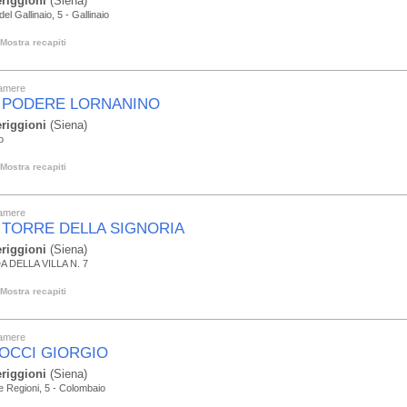
riggioni
(Siena)
el Gallinaio, 5 - Gallinaio
Mostra recapiti
camere
 PODERE LORNANINO
riggioni
(Siena)
o
Mostra recapiti
camere
 TORRE DELLA SIGNORIA
riggioni
(Siena)
 DELLA VILLA N. 7
Mostra recapiti
camere
OCCI GIORGIO
riggioni
(Siena)
le Regioni, 5 - Colombaio