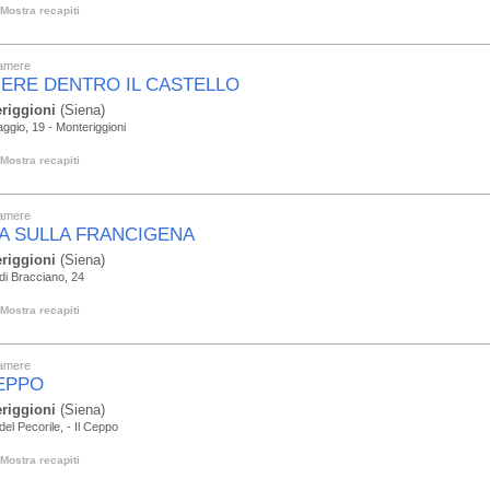
Mostra recapiti
camere
ERE DENTRO IL CASTELLO
riggioni
(Siena)
aggio, 19 - Monteriggioni
Mostra recapiti
camere
A SULLA FRANCIGENA
riggioni
(Siena)
di Bracciano, 24
Mostra recapiti
camere
CEPPO
riggioni
(Siena)
del Pecorile, - Il Ceppo
Mostra recapiti