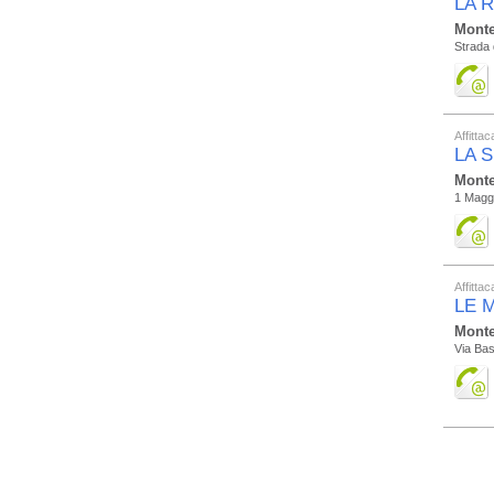
LA 
Monte
Strada 
Affitta
LA 
Monte
1 Maggi
Affitta
LE 
Monte
Via Bas