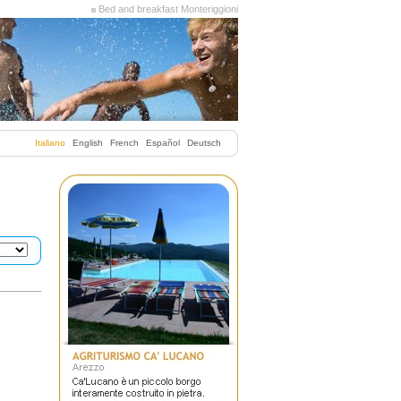
Bed and breakfast Monteriggioni
Italiano
English
French
Español
Deutsch