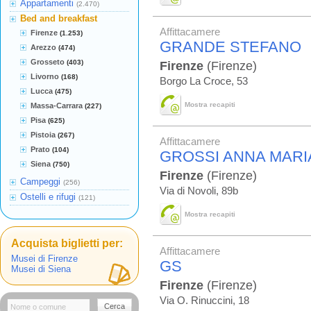
Appartamenti
(2.470)
Bed and breakfast
Affittacamere
Firenze
(1.253)
GRANDE STEFANO
Arezzo
(474)
Grosseto
(403)
Firenze
(Firenze)
Livorno
(168)
Borgo La Croce, 53
Lucca
(475)
Mostra recapiti
Massa-Carrara
(227)
Pisa
(625)
Pistoia
(267)
Affittacamere
Prato
(104)
GROSSI ANNA MARI
Siena
(750)
Firenze
(Firenze)
Campeggi
(256)
Via di Novoli, 89b
Ostelli e rifugi
(121)
Mostra recapiti
Acquista biglietti per:
Affittacamere
Musei di Firenze
GS
Musei di Siena
Firenze
(Firenze)
Via O. Rinuccini, 18
Cerca