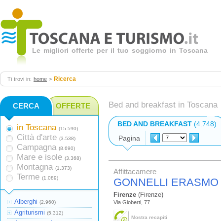
Le migliori offerte per il tuo soggiorno in Toscana
Ricerca
Ti trovi in:
home
>
Bed and breakfast in Toscana
CERCA
OFFERTE
BED AND BREAKFAST
(4.748)
in Toscana
(15.590)
Città d'arte
Pagina
(3.538)
Campagna
(8.690)
Mare e isole
(3.368)
Montagna
(1.373)
Affittacamere
Terme
(1.089)
GONNELLI ERASMO
Firenze
(Firenze)
Alberghi
(2.960)
Via Gioberti, 77
Agriturismi
(5.312)
Mostra recapiti