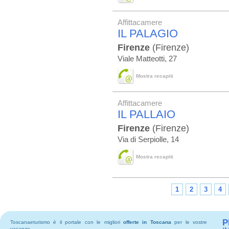
Affittacamere
IL PALAGIO
Firenze
(Firenze)
Viale Matteotti, 27
Mostra recapiti
Affittacamere
IL PALLAIO
Firenze
(Firenze)
Via di Serpiolle, 14
Mostra recapiti
1
2
3
4
P
Toscanaeturismo è il portale con le migliori
offerte in Toscana
per le vostre
vacanze.