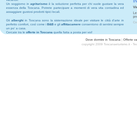
I
Un soggiorno in
agriturismo
è la soluzione perfetta per chi vuole gustare la vera
Vi
essenza della Toscana. Potrete partecipare a momenti di vera vita contadina ed
assaggiare gustosi prodotti tipici locali.
Le
pr
Gli
alberghi
in Toscana sono la sistemazione ideale per visitare le città d'arte in
Co
perfetto comfort, così come i
B&B
e gli
affittacamere
consentono di sentirsi sempre
un po' a casa.
Cercate tra le
offerte in Toscana
quella fatta a posta per voi!
Dove dormire in Toscana
|
Offerte v
copyright 2009 Toscanaeturismo.it - T