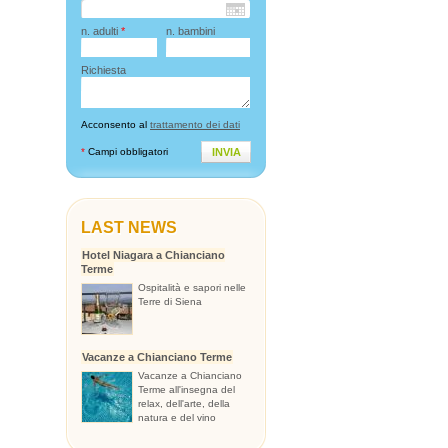
n. adulti
*
n. bambini
Richiesta
Acconsento al
trattamento dei dati
*
Campi obbligatori
INVIA
LAST NEWS
Hotel Niagara a Chianciano
Terme
Ospitalità e sapori nelle
Terre di Siena
Vacanze a Chianciano Terme
Vacanze a Chianciano
Terme all'insegna del
relax, dell'arte, della
natura e del vino