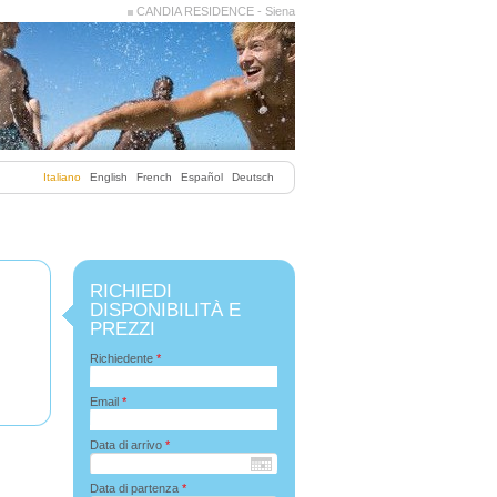
CANDIA RESIDENCE - Siena
Italiano
English
French
Español
Deutsch
RICHIEDI
DISPONIBILITÀ E
PREZZI
Richiedente
*
Email
*
Data di arrivo
*
Data di partenza
*