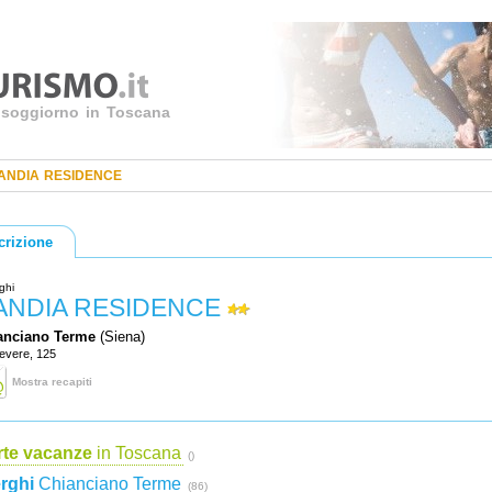
uo soggiorno in Toscana
ANDIA RESIDENCE
crizione
ghi
ANDIA RESIDENCE
anciano Terme
(Siena)
Tevere, 125
Mostra recapiti
rte vacanze
in Toscana
()
rghi
Chianciano Terme
(86)