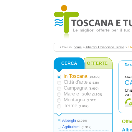
Le migliori offerte per il t
C
Ti trovi in:
home
>
Alberghi Chianciano Terme
>
CERCA
OFFERTE
Des
in Toscana
(15.590)
Alber
C
Città d'arte
(3.538)
Campagna
(8.690)
Chi
Mare e isole
(3.368)
Via 
Montagna
(1.373)
Terme
(1.089)
Alberghi
(2.960)
Offe
Agriturismi
(5.312)
Albe