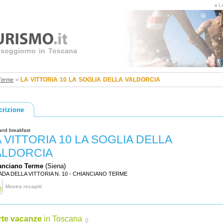
LA
uo soggiorno in Toscana
LA VITTORIA 10 LA SOGLIA DELLA VALDORCIA
Terme
>
crizione
and breakfast
 VITTORIA 10 LA SOGLIA DELLA
ALDORCIA
anciano Terme
(Siena)
DA DELLA VITTORIA N. 10 - CHIANCIANO TERME
Mostra recapiti
rte vacanze
in Toscana
()