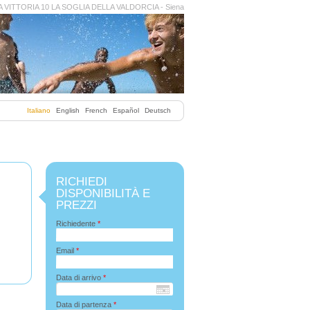
 VITTORIA 10 LA SOGLIA DELLA VALDORCIA - Siena
Italiano
English
French
Español
Deutsch
RICHIEDI
DISPONIBILITÀ E
PREZZI
Richiedente
*
Email
*
Data di arrivo
*
Data di partenza
*