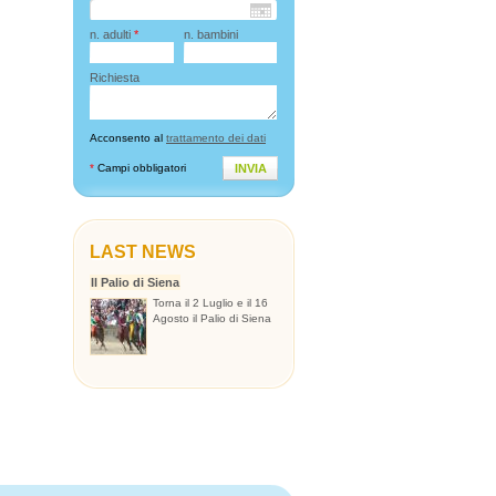
n. adulti
*
n. bambini
Richiesta
Acconsento al
trattamento dei dati
*
Campi obbligatori
INVIA
LAST NEWS
Il Palio di Siena
Torna il 2 Luglio e il 16
Agosto il Palio di Siena