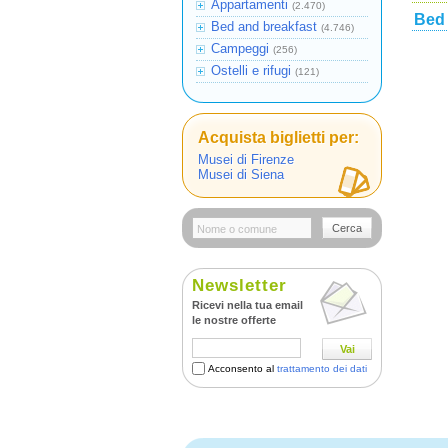
Appartamenti
(2.470)
Bed 
Bed and breakfast
(4.746)
Campeggi
(256)
Ostelli e rifugi
(121)
Acquista biglietti per:
Musei di Firenze
Musei di Siena
Cerca
Newsletter
Ricevi nella tua email
le nostre offerte
Vai
Acconsento al
trattamento dei dati