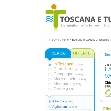
Le migliori offerte per il t
Ti trovi in:
home
>
Bed and breakfast Chianciano 
CERCA
OFFERTE
Des
in Toscana
(15.590)
Bed 
LA
Città d'arte
(3.538)
Campagna
V
(8.690)
Mare e isole
(3.368)
Chi
Montagna
(1.373)
STRA
Terme
(1.089)
Alberghi
(2.960)
Agriturismi
(5.312)
Offe