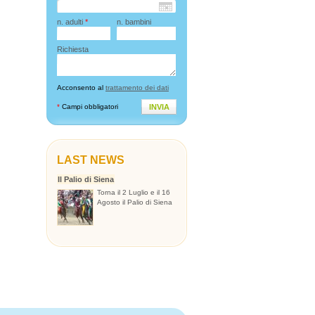
n. adulti
*
n. bambini
Richiesta
Acconsento al
trattamento dei dati
*
Campi obbligatori
INVIA
LAST NEWS
Il Palio di Siena
Torna il 2 Luglio e il 16
Agosto il Palio di Siena