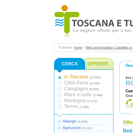
Le migliori offerte per il t
Ti trovi in:
home
>
Bed and breakfast Castellina in 
CERCA
OFFERTE
Des
in Toscana
(15.590)
Bed 
R
Città d'arte
(3.538)
Campagna
(8.690)
Cast
Mare e isole
(3.368)
Gius
Montagna
(1.373)
Terme
(1.089)
Alberghi
(2.960)
Offe
Agriturismi
(5.312)
Bed 