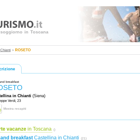
uo soggiorno in Toscana
ROSETO
Chianti
>
crizione
and breakfast
OSETO
ellina in Chianti
(Siena)
eppe Verdi, 23
Mostra recapiti
rte vacanze
in Toscana
()
and breakfast
Castellina in Chianti
(21)