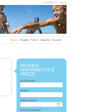
ROSETO - Siena
Italiano
English
French
Español
Deutsch
RICHIEDI
DISPONIBILITÀ E
PREZZI
Richiedente
*
Email
*
Data di arrivo
*
Data di partenza
*