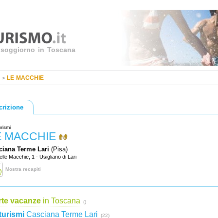
uo soggiorno in Toscana
LE MACCHIE
>
crizione
urismi
E MACCHIE
ciana Terme Lari
(Pisa)
elle Macchie, 1 - Usigliano di Lari
Mostra recapiti
rte vacanze
in Toscana
()
turismi
Casciana Terme Lari
(22)