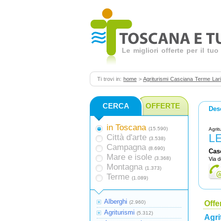
Le migliori offerte per il t
Ti trovi in:
home
>
Agriturismi Casciana Terme Lari
CERCA
OFFERTE
Des
in Toscana
(15.590)
Agrit
L
Città d'arte
(3.538)
Campagna
(8.690)
Cas
Mare e isole
(3.368)
Via d
Montagna
(1.373)
Terme
(1.089)
Alberghi
(2.960)
Offe
Agriturismi
(5.312)
Agri