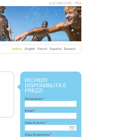
LE MACCHIE - Pisa
Italiano
English
French
Español
Deutsch
RICHIEDI
DISPONIBILITÀ E
PREZZI
Richiedente
*
Email
*
Data di arrivo
*
Data di partenza
*