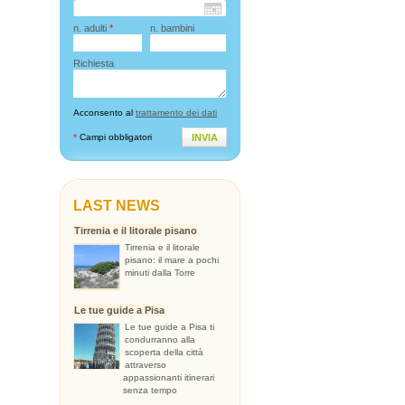
n. adulti
*
n. bambini
Richiesta
Acconsento al
trattamento dei dati
*
Campi obbligatori
INVIA
LAST NEWS
Tirrenia e il litorale pisano
Tirrenia e il litorale
pisano: il mare a pochi
minuti dalla Torre
Le tue guide a Pisa
Le tue guide a Pisa ti
condurranno alla
scoperta della città
attraverso
appassionanti itinerari
senza tempo