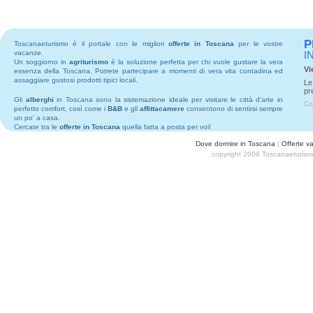
P
Toscanaeturismo è il portale con le migliori
offerte in Toscana
per le vostre
vacanze.
I
Un soggiorno in
agriturismo
è la soluzione perfetta per chi vuole gustare la vera
Vi
essenza della Toscana. Potrete partecipare a momenti di vera vita contadina ed
assaggiare gustosi prodotti tipici locali.
Le
pr
Gli
alberghi
in Toscana sono la sistemazione ideale per visitare le città d'arte in
Co
perfetto comfort, così come i
B&B
e gli
affittacamere
consentono di sentirsi sempre
un po' a casa.
Cercate tra le
offerte in Toscana
quella fatta a posta per voi!
Dove dormire in Toscana
|
Offerte v
copyright 2009 Toscanaeturismo