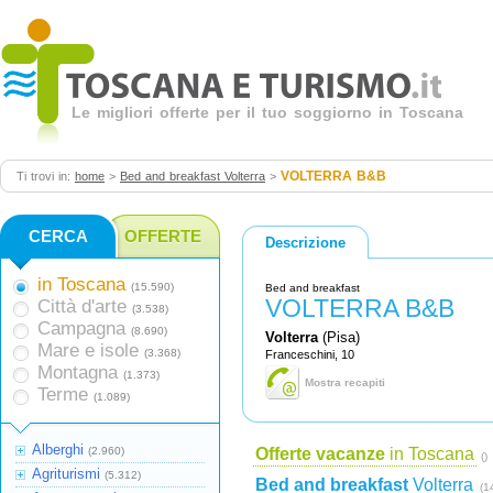
Le migliori offerte per il tuo soggiorno in Toscana
VOLTERRA B&B
Ti trovi in:
home
>
Bed and breakfast Volterra
>
CERCA
OFFERTE
Descrizione
in Toscana
(15.590)
Bed and breakfast
VOLTERRA B&B
Città d'arte
(3.538)
Campagna
(8.690)
Volterra
(Pisa)
Mare e isole
(3.368)
Franceschini, 10
Montagna
(1.373)
Mostra recapiti
Terme
(1.089)
Alberghi
(2.960)
Offerte vacanze
in Toscana
()
Agriturismi
(5.312)
Bed and breakfast
Volterra
(1