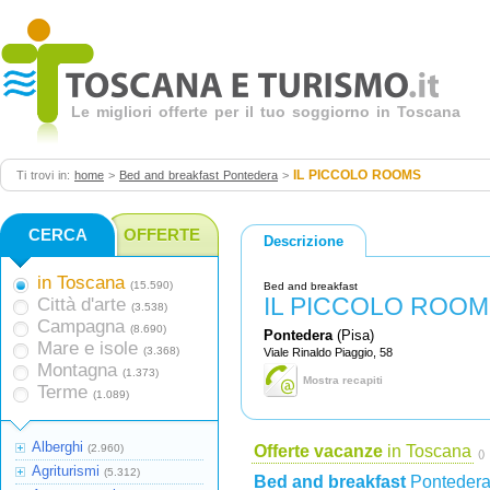
Le migliori offerte per il tuo soggiorno in Toscana
IL PICCOLO ROOMS
Ti trovi in:
home
>
Bed and breakfast Pontedera
>
CERCA
OFFERTE
Descrizione
in Toscana
(15.590)
Bed and breakfast
IL PICCOLO ROO
Città d'arte
(3.538)
Campagna
(8.690)
Pontedera
(Pisa)
Mare e isole
(3.368)
Viale Rinaldo Piaggio, 58
Montagna
(1.373)
Mostra recapiti
Terme
(1.089)
Alberghi
(2.960)
Offerte vacanze
in Toscana
()
Agriturismi
(5.312)
Bed and breakfast
Ponteder