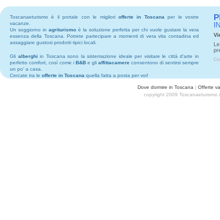
P
Toscanaeturismo è il portale con le migliori
offerte in Toscana
per le vostre
vacanze.
I
Un soggiorno in
agriturismo
è la soluzione perfetta per chi vuole gustare la vera
Vi
essenza della Toscana. Potrete partecipare a momenti di vera vita contadina ed
assaggiare gustosi prodotti tipici locali.
Le
pr
Gli
alberghi
in Toscana sono la sistemazione ideale per visitare le città d'arte in
Co
perfetto comfort, così come i
B&B
e gli
affittacamere
consentono di sentirsi sempre
un po' a casa.
Cercate tra le
offerte in Toscana
quella fatta a posta per voi!
Dove dormire in Toscana
|
Offerte v
copyright 2009 Toscanaeturismo.i