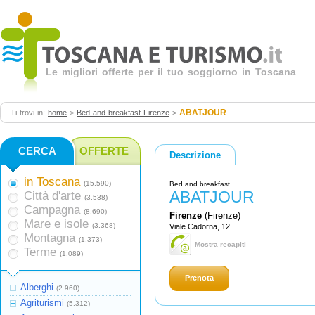
Le migliori offerte per il tuo soggiorno in Toscana
ABATJOUR
Ti trovi in:
home
>
Bed and breakfast Firenze
>
CERCA
OFFERTE
Descrizione
in Toscana
(15.590)
Bed and breakfast
ABATJOUR
Città d'arte
(3.538)
Campagna
(8.690)
Firenze
(Firenze)
Mare e isole
(3.368)
Viale Cadorna, 12
Montagna
(1.373)
Mostra recapiti
Terme
(1.089)
Prenota
Alberghi
(2.960)
Agriturismi
(5.312)