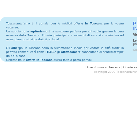
P
Toscanaeturismo è il portale con le migliori
offerte in Toscana
per le vostre
vacanze.
I
Un soggiorno in
agriturismo
è la soluzione perfetta per chi vuole gustare la vera
Vi
essenza della Toscana. Potrete partecipare a momenti di vera vita contadina ed
assaggiare gustosi prodotti tipici locali.
Le
pr
Gli
alberghi
in Toscana sono la sistemazione ideale per visitare le città d'arte in
Co
perfetto comfort, così come i
B&B
e gli
affittacamere
consentono di sentirsi sempre
un po' a casa.
Cercate tra le
offerte in Toscana
quella fatta a posta per voi!
Dove dormire in Toscana
|
Offerte v
copyright 2009 Toscanaeturism