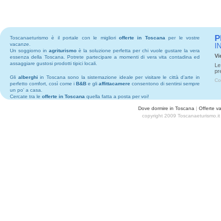
P
Toscanaeturismo è il portale con le migliori
offerte in Toscana
per le vostre
vacanze.
I
Un soggiorno in
agriturismo
è la soluzione perfetta per chi vuole gustare la vera
Vi
essenza della Toscana. Potrete partecipare a momenti di vera vita contadina ed
assaggiare gustosi prodotti tipici locali.
Le
pr
Gli
alberghi
in Toscana sono la sistemazione ideale per visitare le città d'arte in
Co
perfetto comfort, così come i
B&B
e gli
affittacamere
consentono di sentirsi sempre
un po' a casa.
Cercate tra le
offerte in Toscana
quella fatta a posta per voi!
Dove dormire in Toscana
|
Offerte v
copyright 2009 Toscanaeturismo.it