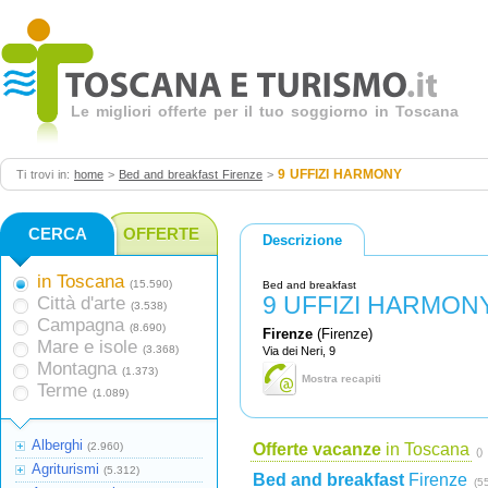
Le migliori offerte per il tuo soggiorno in Toscana
9 UFFIZI HARMONY
Ti trovi in:
home
>
Bed and breakfast Firenze
>
CERCA
OFFERTE
Descrizione
in Toscana
(15.590)
Bed and breakfast
9 UFFIZI HARMON
Città d'arte
(3.538)
Campagna
(8.690)
Firenze
(Firenze)
Mare e isole
(3.368)
Via dei Neri, 9
Montagna
(1.373)
Mostra recapiti
Terme
(1.089)
Alberghi
(2.960)
Offerte vacanze
in Toscana
()
Agriturismi
(5.312)
Bed and breakfast
Firenze
(5