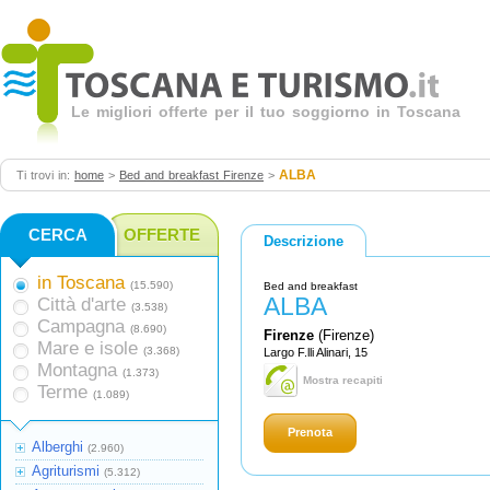
Le migliori offerte per il tuo soggiorno in Toscana
ALBA
Ti trovi in:
home
>
Bed and breakfast Firenze
>
CERCA
OFFERTE
Descrizione
in Toscana
(15.590)
Bed and breakfast
ALBA
Città d'arte
(3.538)
Campagna
(8.690)
Firenze
(Firenze)
Mare e isole
(3.368)
Largo F.lli Alinari, 15
Montagna
(1.373)
Mostra recapiti
Terme
(1.089)
Prenota
Alberghi
(2.960)
Agriturismi
(5.312)