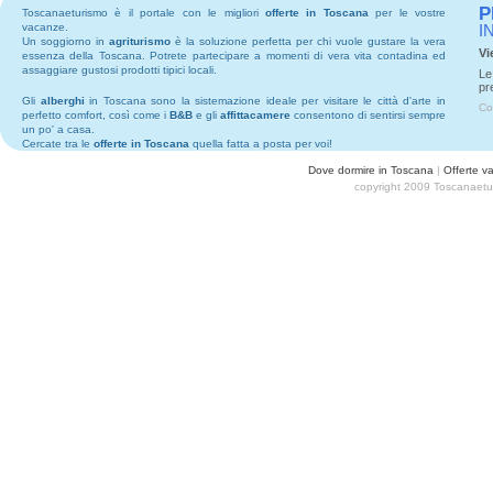
P
Toscanaeturismo è il portale con le migliori
offerte in Toscana
per le vostre
vacanze.
I
Un soggiorno in
agriturismo
è la soluzione perfetta per chi vuole gustare la vera
Vi
essenza della Toscana. Potrete partecipare a momenti di vera vita contadina ed
assaggiare gustosi prodotti tipici locali.
Le
pr
Gli
alberghi
in Toscana sono la sistemazione ideale per visitare le città d'arte in
Co
perfetto comfort, così come i
B&B
e gli
affittacamere
consentono di sentirsi sempre
un po' a casa.
Cercate tra le
offerte in Toscana
quella fatta a posta per voi!
Dove dormire in Toscana
|
Offerte v
copyright 2009 Toscanaetur