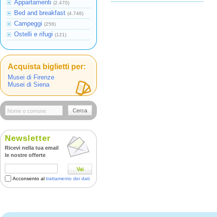
Appartamenti
(2.470)
Bed and breakfast
(4.746)
Campeggi
(256)
Ostelli e rifugi
(121)
Acquista biglietti per:
Musei di Firenze
Musei di Siena
Cerca
Newsletter
Ricevi nella tua email
le nostre offerte
Vai
Acconsento al
trattamento dei dati