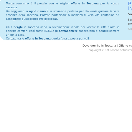
P
Toscanaeturismo è il portale con le migliori
offerte in Toscana
per le vostre
vacanze.
I
Un soggiorno in
agriturismo
è la soluzione perfetta per chi vuole gustare la vera
Vi
essenza della Toscana. Potrete partecipare a momenti di vera vita contadina ed
assaggiare gustosi prodotti tipici locali.
Le
pr
Gli
alberghi
in Toscana sono la sistemazione ideale per visitare le città d'arte in
Co
perfetto comfort, così come i
B&B
e gli
affittacamere
consentono di sentirsi sempre
un po' a casa.
Cercate tra le
offerte in Toscana
quella fatta a posta per voi!
Dove dormire in Toscana
|
Offerte v
copyright 2009 Toscanaeturismo