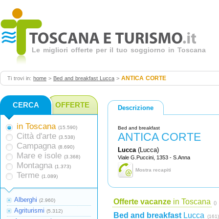
Le migliori offerte per il tuo soggiorno in Toscana
ANTICA CORTE
Ti trovi in:
home
>
Bed and breakfast Lucca
>
CERCA
OFFERTE
Descrizione
in Toscana
(15.590)
Bed and breakfast
ANTICA CORTE
Città d'arte
(3.538)
Campagna
(8.690)
Lucca
(Lucca)
Mare e isole
(3.368)
Viale G.Puccini, 1353 - S.Anna
Montagna
(1.373)
Mostra recapiti
Terme
(1.089)
Alberghi
(2.960)
Offerte vacanze
in Toscana
()
Agriturismi
(5.312)
Bed and breakfast
Lucca
(161)