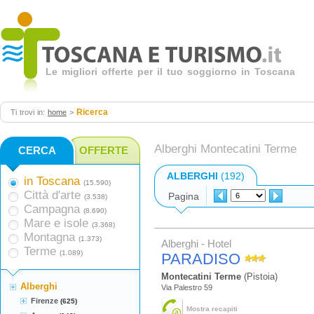
Le migliori offerte per il tuo soggiorno in Toscana
Ricerca
Ti trovi in:
home
>
Alberghi Montecatini Terme
CERCA
OFFERTE
ALBERGHI
(192)
in Toscana
(15.590)
Città d'arte
Pagina
(3.538)
Campagna
(8.690)
Mare e isole
(3.368)
Montagna
(1.373)
Alberghi - Hotel
Terme
(1.089)
PARADISO
Montecatini Terme
(Pistoia)
Alberghi
Via Palestro 59
Firenze
(625)
Mostra recapiti