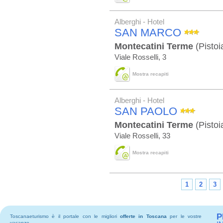
Alberghi - Hotel
SAN MARCO
Montecatini Terme
(Pistoi
Viale Rosselli, 3
Mostra recapiti
Alberghi - Hotel
SAN PAOLO
Montecatini Terme
(Pistoi
Viale Rosselli, 33
Mostra recapiti
1
2
3
P
Toscanaeturismo è il portale con le migliori
offerte in Toscana
per le vostre
vacanze.