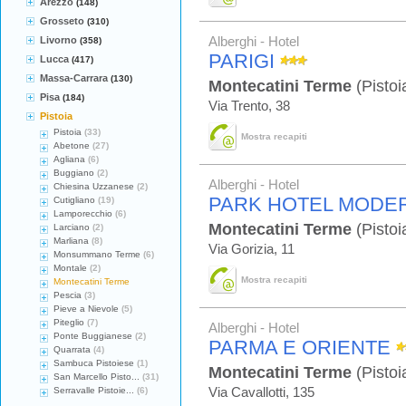
Arezzo
(148)
Grosseto
(310)
Livorno
Alberghi - Hotel
(358)
PARIGI
Lucca
(417)
Massa-Carrara
(130)
Montecatini Terme
(Pistoi
Pisa
(184)
Via Trento, 38
Pistoia
Pistoia
(33)
Mostra recapiti
Abetone
(27)
Agliana
(6)
Buggiano
(2)
Alberghi - Hotel
Chiesina Uzzanese
(2)
PARK HOTEL MODE
Cutigliano
(19)
Lamporecchio
(6)
Montecatini Terme
(Pistoi
Larciano
(2)
Marliana
(8)
Via Gorizia, 11
Monsummano Terme
(6)
Montale
(2)
Mostra recapiti
Montecatini Terme
Pescia
(3)
Pieve a Nievole
(5)
Piteglio
(7)
Alberghi - Hotel
Ponte Buggianese
(2)
PARMA E ORIENTE
Quarrata
(4)
Sambuca Pistoiese
(1)
Montecatini Terme
(Pistoi
San Marcello Pisto...
(31)
Serravalle Pistoie...
(6)
Via Cavallotti, 135