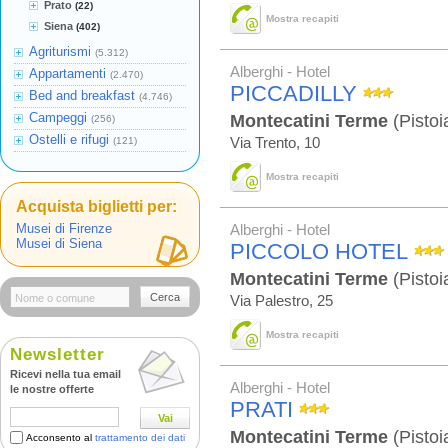
Prato
(22)
Mostra recapiti
Siena
(402)
Agriturismi
(5.312)
Alberghi - Hotel
Appartamenti
(2.470)
PICCADILLY
Bed and breakfast
(4.746)
Campeggi
Montecatini Terme
(Pistoi
(256)
Ostelli e rifugi
(121)
Via Trento, 10
Mostra recapiti
Acquista biglietti per:
Musei di Firenze
Alberghi - Hotel
Musei di Siena
PICCOLO HOTEL
Montecatini Terme
(Pistoi
Cerca
Via Palestro, 25
Mostra recapiti
Newsletter
Ricevi nella tua email
Alberghi - Hotel
le nostre offerte
PRATI
Vai
Montecatini Terme
(Pistoi
Acconsento al
trattamento dei dati