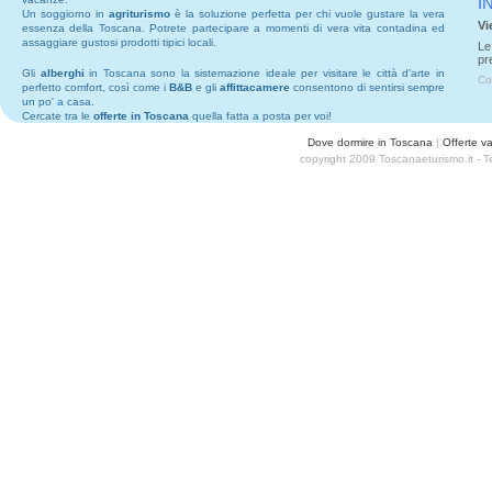
I
Un soggiorno in
agriturismo
è la soluzione perfetta per chi vuole gustare la vera
Vi
essenza della Toscana. Potrete partecipare a momenti di vera vita contadina ed
assaggiare gustosi prodotti tipici locali.
Le
pr
Gli
alberghi
in Toscana sono la sistemazione ideale per visitare le città d'arte in
Co
perfetto comfort, così come i
B&B
e gli
affittacamere
consentono di sentirsi sempre
un po' a casa.
Cercate tra le
offerte in Toscana
quella fatta a posta per voi!
Dove dormire in Toscana
|
Offerte v
copyright 2009 Toscanaeturismo.it - 